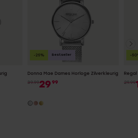
Bestseller
-25%
-5
urig
Donna Mae Dames Horloge Zilverkleurig
Regal
29
99
39.99
29.99