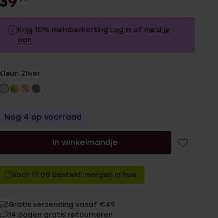
39
Krijg 10% memberkorting
Log in
of
meld je
aan
39.99
Zonder memberkorting
Kleur:
Zilver
35.99
Met memberkorting
Nog 4 op voorraad
In winkelmandje
Voor 17:00 besteld, morgen in huis
Gratis verzending vanaf €49
14 dagen gratis retourneren