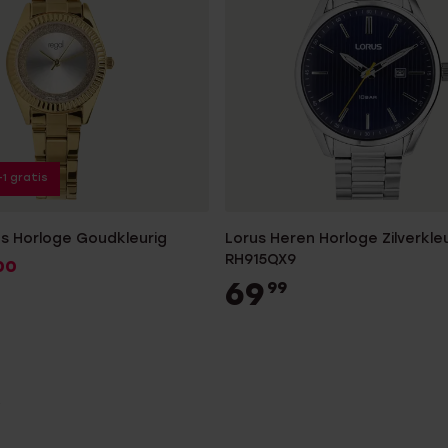
+1 gratis
s Horloge Goudkleurig
Lorus Heren Horloge Zilverkle
RH915QX9
00
69
99