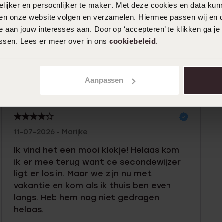
ijker en persoonlijker te maken. Met deze cookies en data kunn
iten onze website volgen en verzamelen. Hiermee passen wij en 
n
Filter
 aan jouw interesses aan. Door op ‘accepteren’ te klikken ga je
assen. Lees er meer over in ons
cookiebeleid
.
%
19-07-2026 - Lisette
%
Aanpassen
Horloge is niet te groot, een fijne maat.
%
%
%
11-07-2026 - Marijke
Ik vind het een mooi klokje! Helaas kom
ik er mee terug want de secondewijzer
ligt er los in. Maar we zijn nu met
vakantie en kom als ik thuis ben even
langs. Heb hem nog niet gedragen
helaas.