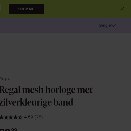
SHOP NU
e
Gaatjes schieten
België
Regal
Regal mesh horloge met
zilverkleurige band
4.59
(75)
99