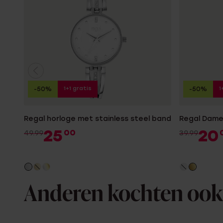
1+1 gratis
1
-50%
-50%
Regal horloge met stainless steel band
Regal Dame
25
20
00
49.99
39.99
Anderen kochten ook