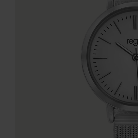
Gepersonaliseerde
Disney
juwelen
K3
Enkelbandjes
Accessoires