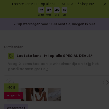
Laatste kans: 1+1 op alle SPECIAL DEALS* Shop nu!
02
07
46
07
Dagen
Uren
Min
Sec
Op werkdagen voor 17.00 besteld, morgen in huis
You
Armbanden
are
Laatste kans: 1+1 op alle SPECIAL DEALS*
here:
Voeg 2 items toe aan je winkelmandje en krijg het
goedkoopste gratis.
*
-50%
1+1 gratis
Waterproof