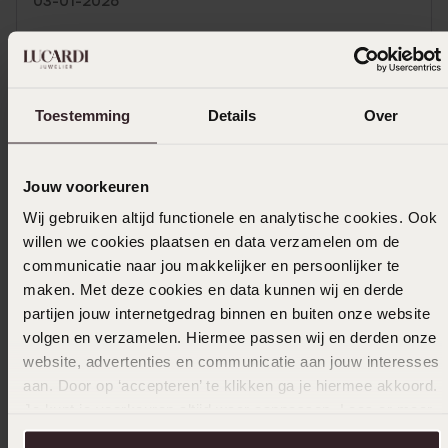
03-01-2026
Toon meer
Toestemming
Details
Over
Uitverkocht
Jouw voorkeuren
Wij gebruiken altijd functionele en analytische cookies. Ook
Ook leuk voor jou
willen we cookies plaatsen en data verzamelen om de
communicatie naar jou makkelijker en persoonlijker te
maken. Met deze cookies en data kunnen wij en derde
partijen jouw internetgedrag binnen en buiten onze website
volgen en verzamelen. Hiermee passen wij en derden onze
website, advertenties en communicatie aan jouw interesses
aan. Door op ‘accepteren’ te klikken ga je hiermee akkoord.
Je kunt je voorkeuren altijd weer aanpassen. Lees er meer
over in ons
cookiebeleid
.