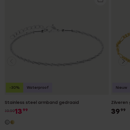
-30%
Waterproof
Nieuw
Stainless steel armband gedraaid
Zilveren
13
39
99
99
19.99