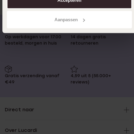
Aanpassen
Op werkdagen voor 17.00
14 dagen gratis
besteld, morgen in huis
retourneren
Gratis verzending vanaf
4,59 uit 5 (55.000+
€49
reviews)
Direct naar
Over Lucardi