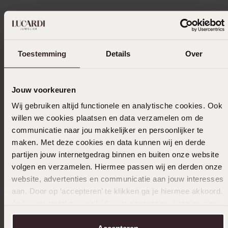
Onderhoud & tips
Specificaties
Toestemming
Details
Over
Levering & retourneren
Jouw voorkeuren
Wij gebruiken altijd functionele en analytische cookies. Ook
willen we cookies plaatsen en data verzamelen om de
communicatie naar jou makkelijker en persoonlijker te
Uitverkocht
maken. Met deze cookies en data kunnen wij en derde
partijen jouw internetgedrag binnen en buiten onze website
Ook leuk voor jou
volgen en verzamelen. Hiermee passen wij en derden onze
website, advertenties en communicatie aan jouw interesses
aan. Door op ‘accepteren’ te klikken ga je hiermee akkoord.
Je kunt je voorkeuren altijd weer aanpassen. Lees er meer
Anderen kochten ook
over in ons
cookiebeleid
.
Accepteren