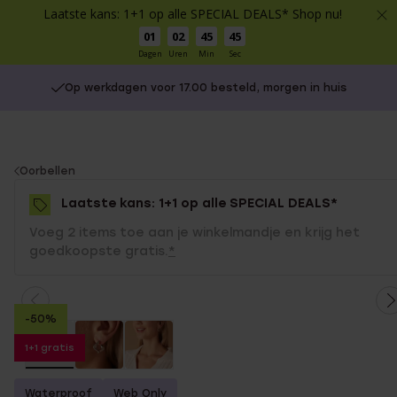
Laatste kans: 1+1 op alle SPECIAL DEALS* Shop nu!
01
02
45
45
Dagen
Uren
Min
Sec
Op werkdagen voor 17.00 besteld, morgen in huis
You
Oorbellen
are
Laatste kans: 1+1 op alle SPECIAL DEALS*
here:
Voeg 2 items toe aan je winkelmandje en krijg het
goedkoopste gratis.
*
-50%
1+1 gratis
Waterproof
Web Only