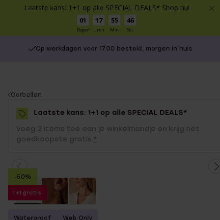
Laatste kans: 1+1 op alle SPECIAL DEALS* Shop nu!
01
17
55
46
Dagen
Uren
Min
Sec
Op werkdagen voor 17.00 besteld, morgen in huis
You
Oorbellen
are
Laatste kans: 1+1 op alle SPECIAL DEALS*
here:
Voeg 2 items toe aan je winkelmandje en krijg het
goedkoopste gratis.
*
-50%
1+1 gratis
Waterproof
Web Only