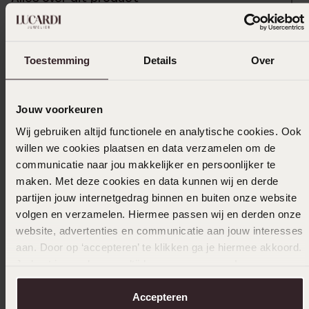
Onderhoud & tips
Toestemming
Details
Over
Specificaties
Jouw voorkeuren
Wij gebruiken altijd functionele en analytische cookies. Ook
Levering & retourneren
willen we cookies plaatsen en data verzamelen om de
communicatie naar jou makkelijker en persoonlijker te
maken. Met deze cookies en data kunnen wij en derde
partijen jouw internetgedrag binnen en buiten onze website
Uitverkocht
volgen en verzamelen. Hiermee passen wij en derden onze
website, advertenties en communicatie aan jouw interesses
Ook leuk voor jou
aan. Door op ‘accepteren’ te klikken ga je hiermee akkoord.
Je kunt je voorkeuren altijd weer aanpassen. Lees er meer
over in ons
cookiebeleid
.
Accepteren