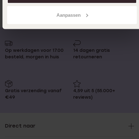
Anderen kochten ook
Aanpassen
Op werkdagen voor 17.00
14 dagen gratis
besteld, morgen in huis
retourneren
Gratis verzending vanaf
4,59 uit 5 (55.000+
€49
reviews)
Direct naar