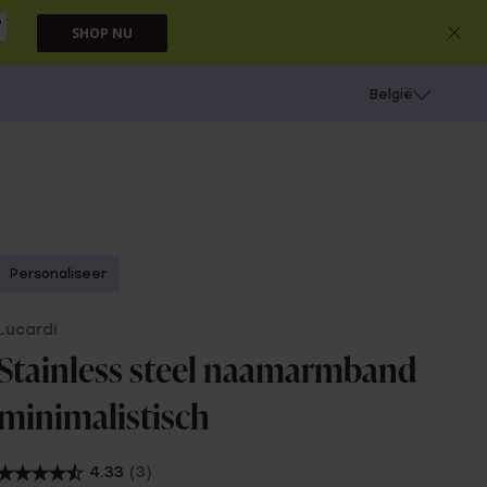
6
SHOP NU
e
Gaatjes schieten
België
Personaliseer
Lucardi
Stainless steel naamarmband
minimalistisch
4.33
(3)