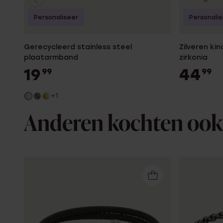
Personaliseer
Personali
Gerecycleerd stainless steel
Zilveren ki
plaatarmband
zirkonia
19
44
99
99
+1
Anderen kochten ook