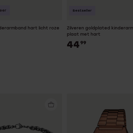
seer
Bestseller
nderarmband hart licht roze
Zilveren goldplated kindera
plaat met hart
44
99