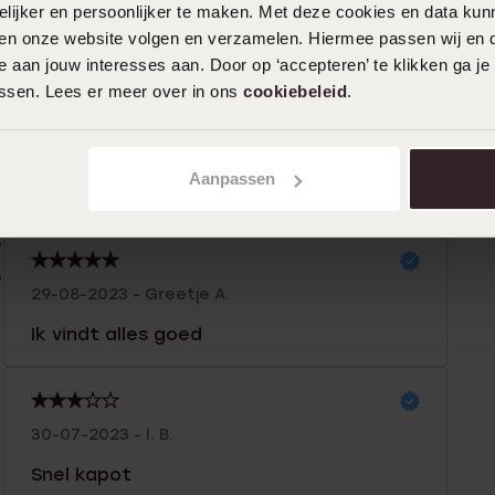
ijker en persoonlijker te maken. Met deze cookies en data kunn
iten onze website volgen en verzamelen. Hiermee passen wij en 
n
Filter
 aan jouw interesses aan. Door op ‘accepteren’ te klikken ga je
assen. Lees er meer over in ons
cookiebeleid
.
%
31-08-2025 - greetje a.
%
Aanpassen
Het is super goed
0%
%
%
29-08-2023 - Greetje A.
Ik vindt alles goed
30-07-2023 - I. B.
Snel kapot