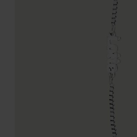
Gepersonaliseerde
Disney
juwelen
K3
Enkelbandjes
Accessoires