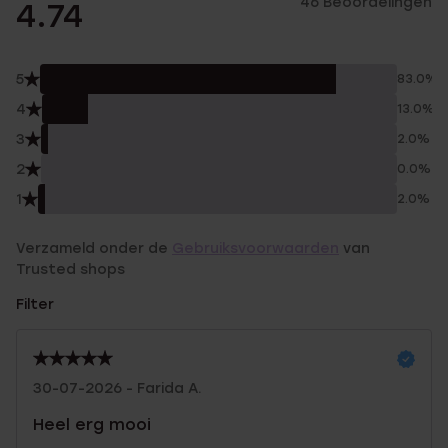
46 Beoordelingen
4.74
5
83.0%
4
13.0%
3
2.0%
2
0.0%
1
2.0%
Verzameld onder de
Gebruiksvoorwaarden
van
Trusted shops
Filter
30-07-2026 - Farida A.
Heel erg mooi