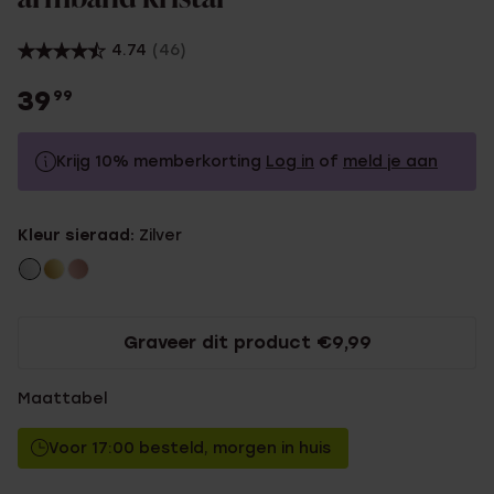
4.74
(46)
39
99
Krijg 10% memberkorting
Log in
of
meld je aan
39.99
Zonder memberkorting
Kleur sieraad:
Zilver
35.99
Met memberkorting
Graveer dit product €9,99
Maattabel
Voor 17:00 besteld, morgen in huis