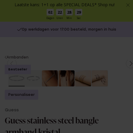
Laatste kans: 1+1 op alle SPECIAL DEALS* Shop nu!
02
22
28
28
Dagen
Uren
Min
Sec
Op werkdagen voor 17.00 besteld, morgen in huis
You
Armbanden
are
Bestseller
here:
Personaliseer
Guess
Guess stainless steel bangle
armband kristal