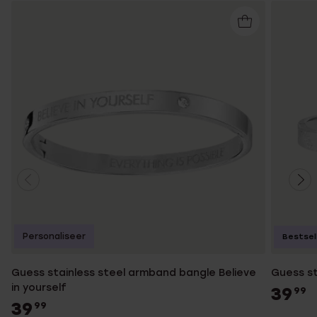
Personaliseer
Bestsel
Guess stainless steel armband bangle Believe
Guess st
in yourself
39
99
39
99