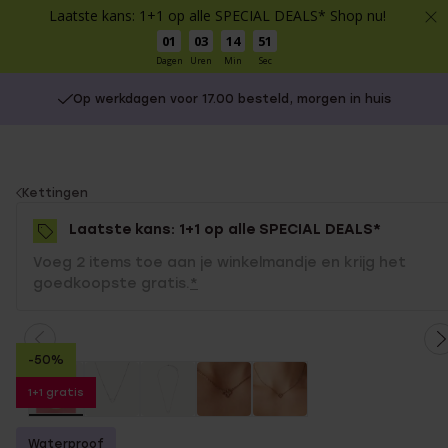
Laatste kans: 1+1 op alle SPECIAL DEALS* Shop nu!
01
03
14
51
Dagen
Uren
Min
Sec
Op werkdagen voor 17.00 besteld, morgen in huis
You
Kettingen
are
Laatste kans: 1+1 op alle SPECIAL DEALS*
here:
Voeg 2 items toe aan je winkelmandje en krijg het
goedkoopste gratis.
*
-50%
1+1 gratis
Waterproof