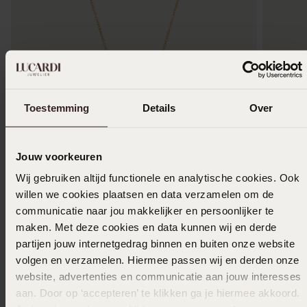
Toestemming
Details
Over
Jouw voorkeuren
Wij gebruiken altijd functionele en analytische cookies. Ook
-50%
willen we cookies plaatsen en data verzamelen om de
communicatie naar jou makkelijker en persoonlijker te
Stainless steel goldplated ketting met hanger
Stainles
maken. Met deze cookies en data kunnen wij en derde
voor dames
hart/har
partijen jouw internetgedrag binnen en buiten onze website
19
12
99
24.99
volgen en verzamelen. Hiermee passen wij en derden onze
website, advertenties en communicatie aan jouw interesses
aan. Door op ‘accepteren’ te klikken ga je hiermee akkoord.