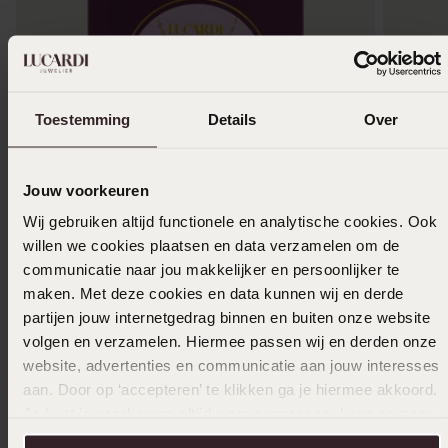
Toestemming
Details
Over
Jouw voorkeuren
Wij gebruiken altijd functionele en analytische cookies. Ook
willen we cookies plaatsen en data verzamelen om de
1+1 gratis
-50%
-50%
communicatie naar jou makkelijker en persoonlijker te
maken. Met deze cookies en data kunnen wij en derde
Stainless steel goldplating ketting met hanger
Camille 
partijen jouw internetgedrag binnen en buiten onze website
klaver
dames
volgen en verzamelen. Hiermee passen wij en derden onze
10
2
00
19.99
39.99
website, advertenties en communicatie aan jouw interesses
aan. Door op ‘accepteren’ te klikken ga je hiermee akkoord.
Je kunt je voorkeuren altijd weer aanpassen. Lees er meer
over in ons
cookiebeleid
.