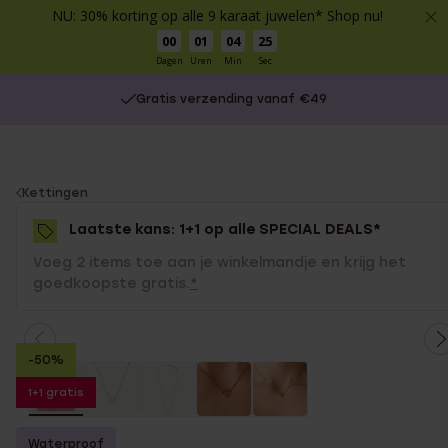
NU: 30% korting op alle 9 karaat juwelen* Shop nu!
00
01
04
25
Dagen
Uren
Min
Sec
Gratis verzending vanaf €49
You
Kettingen
are
Laatste kans: 1+1 op alle SPECIAL DEALS*
here:
Voeg 2 items toe aan je winkelmandje en krijg het
goedkoopste gratis.
*
-50%
1+1 gratis
Waterproof