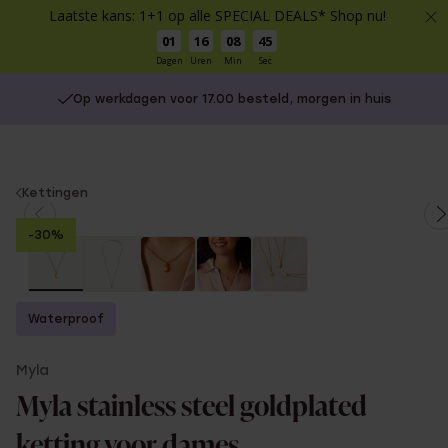
Laatste kans: 1+1 op alle SPECIAL DEALS* Shop nu!
01
16
08
45
Dagen
Uren
Min
Sec
Op werkdagen voor 17.00 besteld, morgen in huis
You
Kettingen
are
-30%
here:
Waterproof
Myla
Myla stainless steel goldplated
ketting voor dames