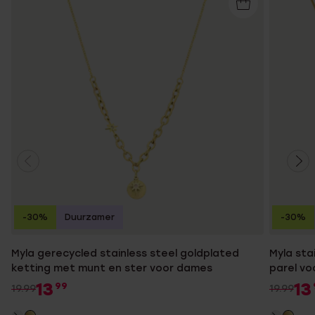
-30%
Duurzamer
-30%
Myla gerecycled stainless steel goldplated
Myla sta
ketting met munt en ster voor dames
parel v
13
13
99
19.99
19.99