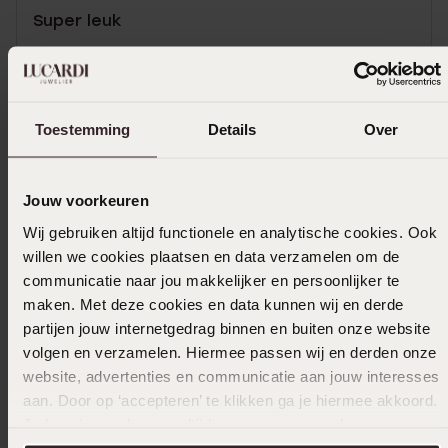
Super leuk
Toon meer
Toestemming
Details
Over
In winkelmandje
Jouw voorkeuren
Ook leuk voor jou
Wij gebruiken altijd functionele en analytische cookies. Ook
willen we cookies plaatsen en data verzamelen om de
communicatie naar jou makkelijker en persoonlijker te
maken. Met deze cookies en data kunnen wij en derde
partijen jouw internetgedrag binnen en buiten onze website
volgen en verzamelen. Hiermee passen wij en derden onze
website, advertenties en communicatie aan jouw interesses
aan. Door op ‘accepteren’ te klikken ga je hiermee akkoord.
Je kunt je voorkeuren altijd weer aanpassen. Lees er meer
over in ons
cookiebeleid
.