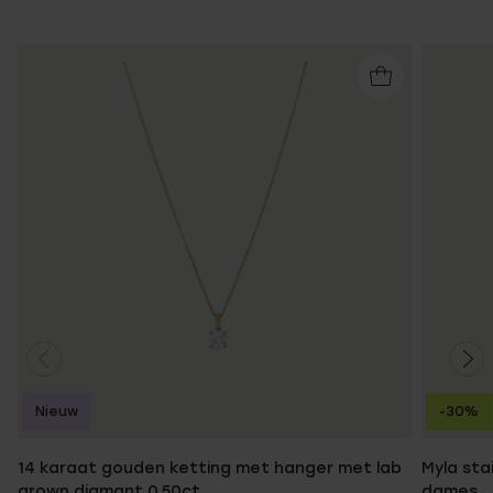
Nieuw
-30%
14 karaat gouden ketting met hanger met lab
Myla sta
grown diamant 0.50ct
dames