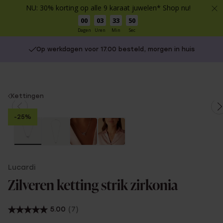
NU: 30% korting op alle 9 karaat juwelen* Shop nu!
00
03
33
50
Dagen
Uren
Min
Sec
Op werkdagen voor 17.00 besteld, morgen in huis
You
Kettingen
are
-25%
here:
Lucardi
Zilveren ketting strik zirkonia
5.00
(7)