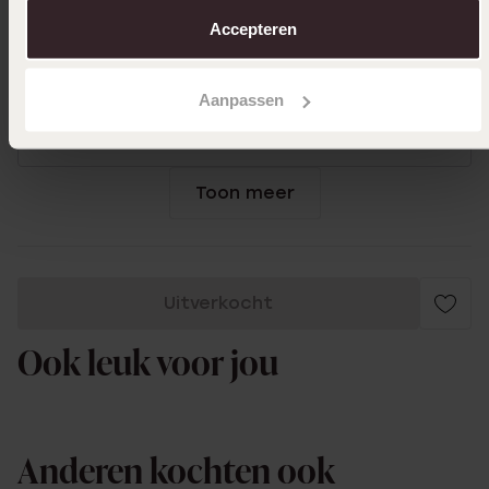
over in ons
cookiebeleid
.
Accepteren
08-02-2026 - J B.
Aanpassen
Als setje ik heb de twee ringen en
armbandje ook
Toon meer
Uitverkocht
Ook leuk voor jou
Anderen kochten ook