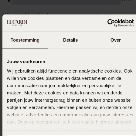
1
0.0%
Verzameld onder de
Gebruiksvoorwaarden
van
Trusted shops
Filter
Toestemming
Details
Over
26-03-2026 - Yvette V.
Jouw voorkeuren
Prachtig product. Cadeautje voor mijn zusje.
Wij gebruiken altijd functionele en analytische cookies. Ook
Ze heeft ze ook in een andere kleur van mij
willen we cookies plaatsen en data verzamelen om de
gekregen voorheen. Heb ze zelf ook in
communicatie naar jou makkelijker en persoonlijker te
rozenkwarts.
maken. Met deze cookies en data kunnen wij en derde
partijen jouw internetgedrag binnen en buiten onze website
volgen en verzamelen. Hiermee passen wij en derden onze
website, advertenties en communicatie aan jouw interesses
21-03-2026 - renata d.
aan. Door op ‘accepteren’ te klikken ga je hiermee akkoord.
Ze zijn niet zwaar om te dragen
Je kunt je voorkeuren altijd weer aanpassen. Lees er meer