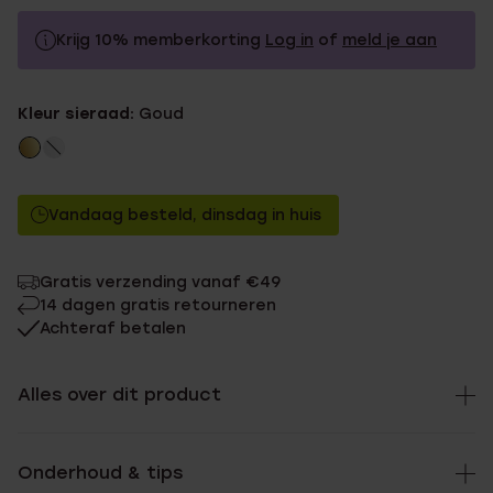
Krijg 10% memberkorting
Log in
of
meld je aan
9.99
Zonder memberkorting
Kleur sieraad:
Goud
8.99
Met memberkorting
Vandaag besteld, dinsdag in huis
Gratis verzending vanaf €49
14 dagen gratis retourneren
Achteraf betalen
Alles over dit product
Onderhoud & tips