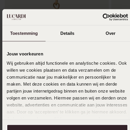
Toestemming
Details
Over
Jouw voorkeuren
Duurzamer
Duurza
Wij gebruiken altijd functionele en analytische cookies. Ook
willen we cookies plaatsen en data verzamelen om de
Stainless steel goldplated bedel met parel
Stainles
communicatie naar jou makkelijker en persoonlijker te
12
9
maken. Met deze cookies en data kunnen wij en derde
99
99
partijen jouw internetgedrag binnen en buiten onze website
volgen en verzamelen. Hiermee passen wij en derden onze
website, advertenties en communicatie aan jouw interesses
aan. Door op ‘accepteren’ te klikken ga je hiermee akkoord.
Anderen kochten ook
Je kunt je voorkeuren altijd weer aanpassen. Lees er meer
over in ons
cookiebeleid
.