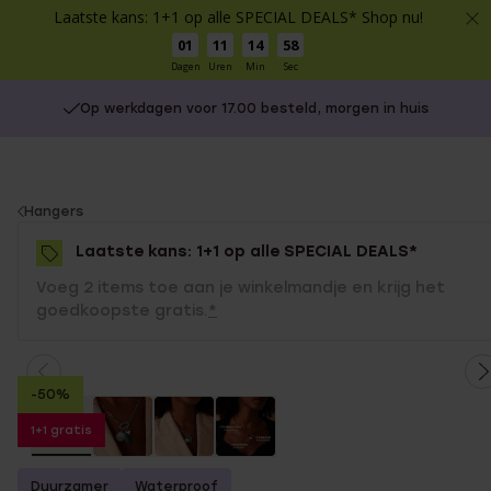
Laatste kans: 1+1 op alle SPECIAL DEALS* Shop nu!
01
11
14
58
Dagen
Uren
Min
Sec
Op werkdagen voor 17.00 besteld, morgen in huis
You
Hangers
are
Laatste kans: 1+1 op alle SPECIAL DEALS*
here:
Voeg 2 items toe aan je winkelmandje en krijg het
goedkoopste gratis.
*
-50%
1+1 gratis
Duurzamer
Waterproof