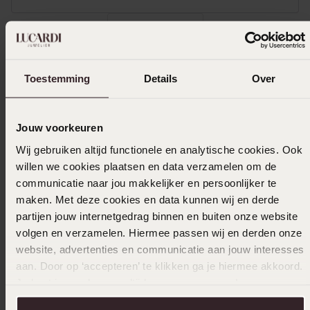
Toon meer
Toestemming
Details
Over
Uitverkocht
Jouw voorkeuren
Ook leuk voor jou
Wij gebruiken altijd functionele en analytische cookies. Ook
willen we cookies plaatsen en data verzamelen om de
communicatie naar jou makkelijker en persoonlijker te
maken. Met deze cookies en data kunnen wij en derde
partijen jouw internetgedrag binnen en buiten onze website
volgen en verzamelen. Hiermee passen wij en derden onze
website, advertenties en communicatie aan jouw interesses
aan. Door op ‘accepteren’ te klikken ga je hiermee akkoord.
Je kunt je voorkeuren altijd weer aanpassen. Lees er meer
over in ons
cookiebeleid
.