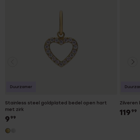
Duurzamer
Duurza
Stainless steel goldplated bedel open hart
Zilveren 
met zirk
119
99
9
99