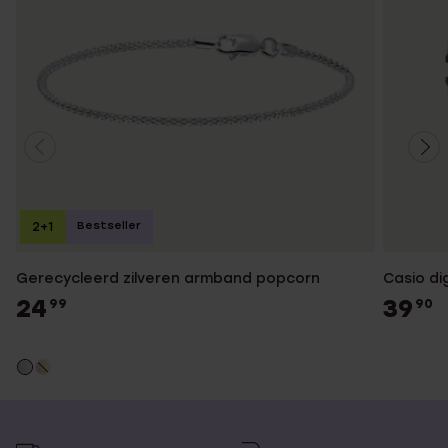
Bestseller
2+1
Gerecycleerd zilveren armband popcorn
Casio di
24
39
99
90