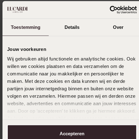
Toestemming
Details
Over
Selecteer maat & bestel
Ook leuk voor jou
Jouw voorkeuren
Wij gebruiken altijd functionele en analytische cookies. Ook
willen we cookies plaatsen en data verzamelen om de
communicatie naar jou makkelijker en persoonlijker te
maken. Met deze cookies en data kunnen wij en derde
partijen jouw internetgedrag binnen en buiten onze website
volgen en verzamelen. Hiermee passen wij en derden onze
website, advertenties en communicatie aan jouw interesses
aan. Door op ‘accepteren’ te klikken ga je hiermee akkoord.
Je kunt je voorkeuren altijd weer aanpassen. Lees er meer
over in ons
cookiebeleid
.
Accepteren