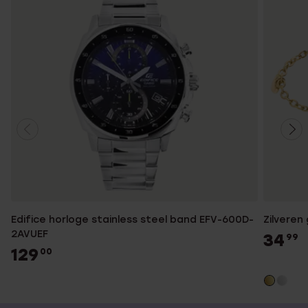
Edifice horloge stainless steel band EFV-600D-
Zilveren
2AVUEF
34
99
129
00