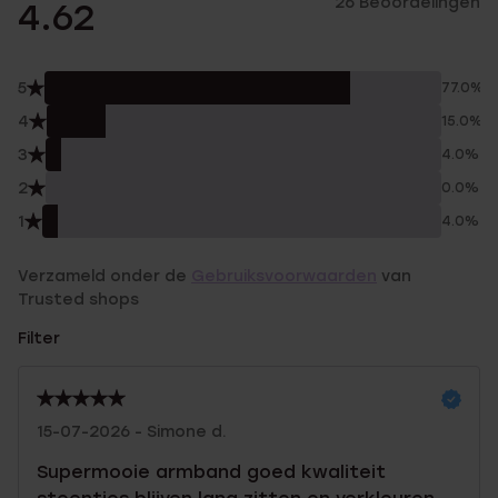
26 Beoordelingen
4.62
5
77.0%
4
15.0%
3
4.0%
2
0.0%
1
4.0%
Verzameld onder de
Gebruiksvoorwaarden
van
Trusted shops
Filter
15-07-2026 - Simone d.
Supermooie armband goed kwaliteit