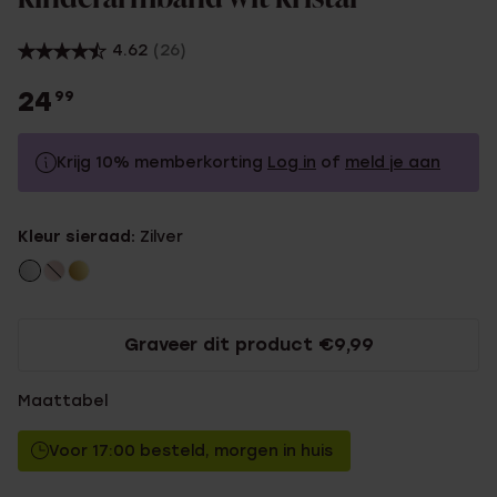
4.62
(26)
24
99
Krijg 10% memberkorting
Log in
of
meld je aan
24.99
Zonder memberkorting
Kleur sieraad:
Zilver
22.49
Met memberkorting
Graveer dit product €9,99
Maattabel
Voor 17:00 besteld, morgen in huis