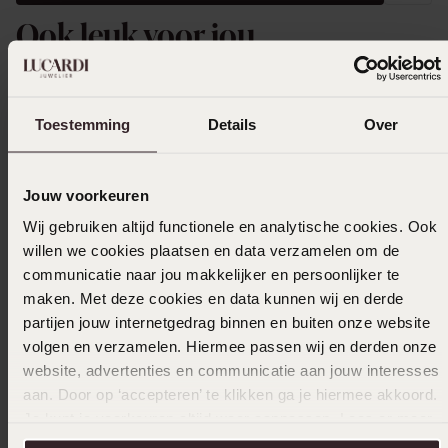
Ook leuk voor jou
Toestemming
Details
Over
Jouw voorkeuren
Wij gebruiken altijd functionele en analytische cookies. Ook
willen we cookies plaatsen en data verzamelen om de
communicatie naar jou makkelijker en persoonlijker te
maken. Met deze cookies en data kunnen wij en derde
partijen jouw internetgedrag binnen en buiten onze website
volgen en verzamelen. Hiermee passen wij en derden onze
website, advertenties en communicatie aan jouw interesses
aan. Door op ‘accepteren’ te klikken ga je hiermee akkoord.
Je kunt je voorkeuren altijd weer aanpassen. Lees er meer
Personaliseer
Persona
over in ons
cookiebeleid
.