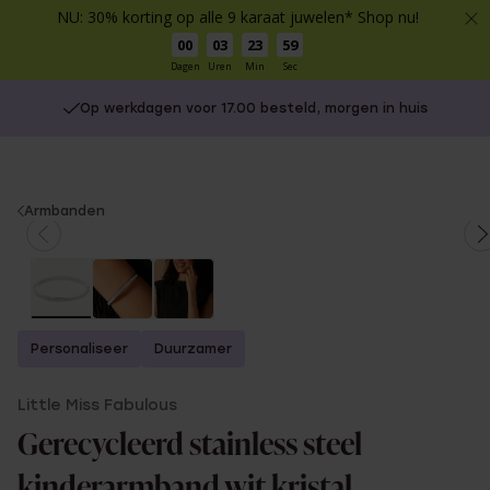
NU: 30% korting op alle 9 karaat juwelen* Shop nu!
00
03
23
58
Dagen
Uren
Min
Sec
Op werkdagen voor 17.00 besteld, morgen in huis
You
Armbanden
are
here:
Personaliseer
Duurzamer
Little Miss Fabulous
Gerecycleerd stainless steel
kinderarmband wit kristal