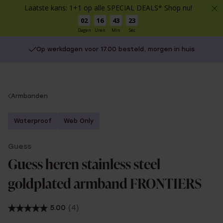
Laatste kans: 1+1 op alle SPECIAL DEALS* Shop nu!
02
16
43
23
Dagen
Uren
Min
Sec
Op werkdagen voor 17.00 besteld, morgen in huis
You
Armbanden
are
here:
Waterproof
Web Only
Guess
Guess heren stainless steel
goldplated armband FRONTIERS
5.00
(4)