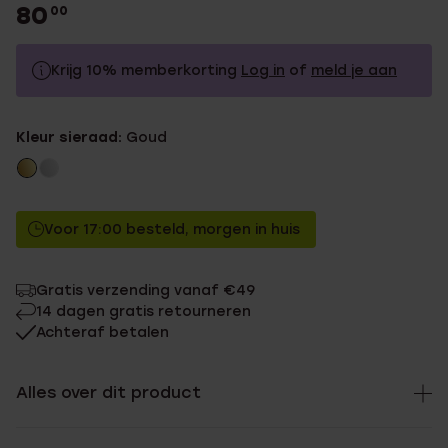
80
00
Krijg 10% memberkorting
Log in
of
meld je aan
80.0
Zonder memberkorting
Kleur sieraad:
Goud
72.0
Met memberkorting
Voor 17:00 besteld, morgen in huis
Gratis verzending vanaf €49
14 dagen gratis retourneren
Achteraf betalen
Alles over dit product