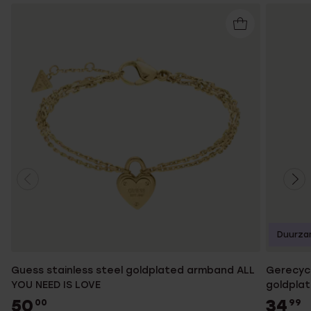
Duurza
Guess stainless steel goldplated armband ALL
Gerecycl
YOU NEED IS LOVE
goldplat
50
34
00
99