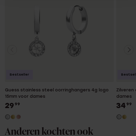
Bestseller
Bestsel
Guess stainless steel oorringhangers 4g logo
Zilveren
15mm voor dames
dames
29
34
99
99
Anderen kochten ook