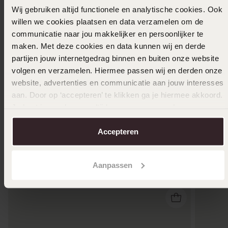
Wij gebruiken altijd functionele en analytische cookies. Ook
willen we cookies plaatsen en data verzamelen om de
communicatie naar jou makkelijker en persoonlijker te
09-11-2025 - Dominika v.
maken. Met deze cookies en data kunnen wij en derde
partijen jouw internetgedrag binnen en buiten onze website
volgen en verzamelen. Hiermee passen wij en derden onze
Toon meer
website, advertenties en communicatie aan jouw interesses
aan. Door op ‘accepteren’ te klikken ga je hiermee akkoord.
Je kunt je voorkeuren altijd weer aanpassen. Lees er meer
over in ons
cookiebeleid
.
Selecteer maat & bestel
Accepteren
Ook leuk voor jou
Aanpassen