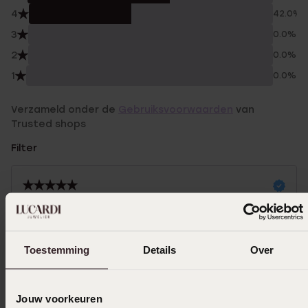
4
42.0%
3
0.0%
2
0.0%
1
0.0%
Verzameld onder de
Gebruiksvoorwaarden
van
Trusted shops
Filter
05-03-2026 - Nancy V.
super mooie armband
Toestemming
Details
Over
27-12-2025 - Esmee T.
Jouw voorkeuren