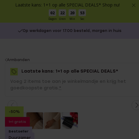
Laatste kans: 1+1 op alle SPECIAL DEALS* Shop nu!
02
22
20
53
Dagen
Uren
Min
Sec
Op werkdagen voor 17.00 besteld, morgen in huis
You
Armbanden
are
Laatste kans: 1+1 op alle SPECIAL DEALS*
here:
Voeg 2 items toe aan je winkelmandje en krijg het
goedkoopste gratis.
*
-50%
1+1 gratis
Bestseller
Duurzamer