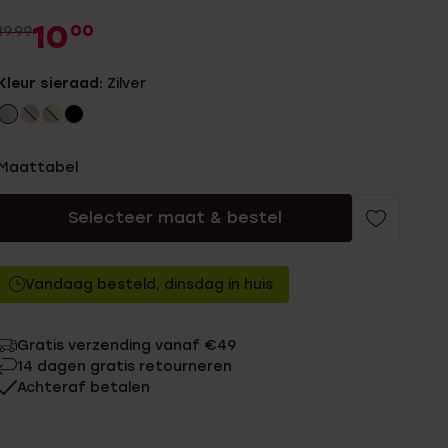
10
00
19.99
Kleur sieraad:
Zilver
Maattabel
Selecteer maat & bestel
Vandaag besteld, dinsdag in huis
Gratis verzending vanaf €49
14 dagen gratis retourneren
Achteraf betalen