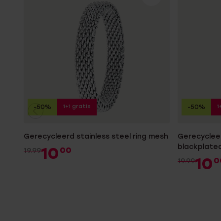
1+1 gratis
1
-50%
-50%
Gerecycleerd stainless steel ring mesh
Gerecycleer
blackplate
10
00
19.99
10
0
19.99