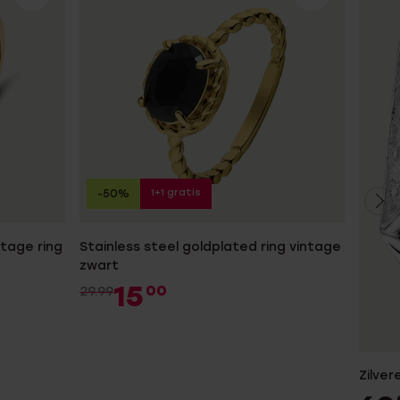
1+1 gratis
-50%
ntage ring
Stainless steel goldplated ring vintage
zwart
15
00
29.99
Zilver