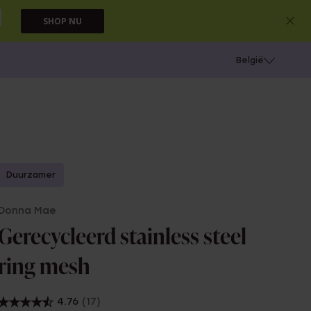
SHOP NU
e
Gaatjes schieten
België
Duurzamer
Donna Mae
Gerecycleerd stainless steel
ring mesh
4.76
(17)