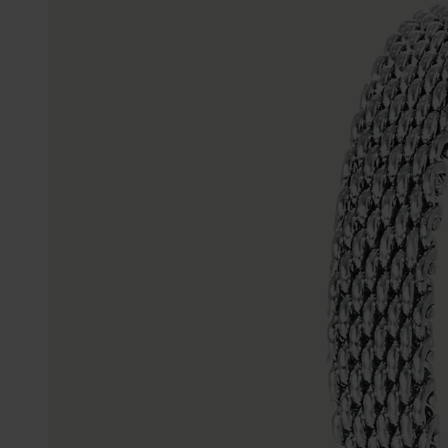
Gepersonaliseerde
Disney
juwelen
K3
Enkelbandjes
Accessoires