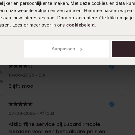
ijker en persoonlijker te maken. Met deze cookies en data kunn
iten onze website volgen en verzamelen. Hiermee passen wij en 
 aan jouw interesses aan. Door op ‘accepteren’ te klikken ga je
assen. Lees er meer over in ons
cookiebeleid
.
Aanpassen
n
Filter
%
13-06-2026 - E A.
0%
Blijft mooi
%
%
%
07-08-2025 - Afrouz
Altijd fijne service bij Lucardi! Mooie
sieraden voor een betaalbare prijs en