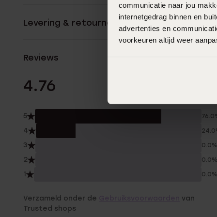
communicatie naar jou makkel
internetgedrag binnen en bu
Levering & retourneren
advertenties en communicatie
voorkeuren altijd weer aanp
Reviews
17 Beoordelinge
4.76
5
76.0
4
24.
3
0.0
2
0.0
1
0.0
Verzameld onder de
Gebruiksvoorwaarden
van
Trusted shops