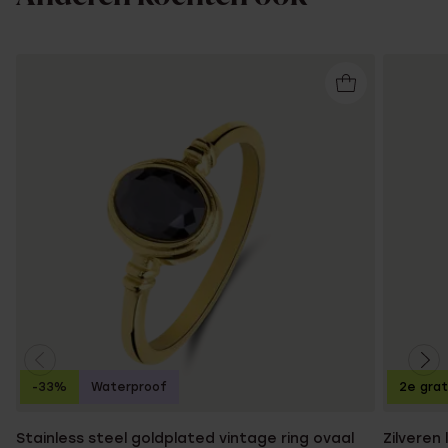
-33%
Waterproof
2e grat
Stainless steel goldplated vintage ring ovaal
Zilveren