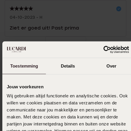
04-10-2023 - H
Ziet er goed uit! Past prima
Toon meer
Toestemming
Details
Over
Selecteer maat & bestel
Jouw voorkeuren
Ook leuk voor jou
Wij gebruiken altijd functionele en analytische cookies. Ook
willen we cookies plaatsen en data verzamelen om de
communicatie naar jou makkelijker en persoonlijker te
maken. Met deze cookies en data kunnen wij en derde
partijen jouw internetgedrag binnen en buiten onze website
volgen en verzamelen. Hiermee passen wij en derden onze