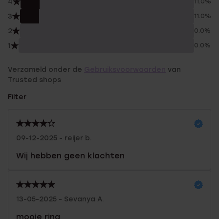
4
11.0%
3
11.0%
2
0.0%
1
0.0%
Verzameld onder de
Gebruiksvoorwaarden
van
Trusted shops
Filter
09-12-2025 - reijer b.
Wij hebben geen klachten
13-05-2025 - Sevanya A.
mooie ring