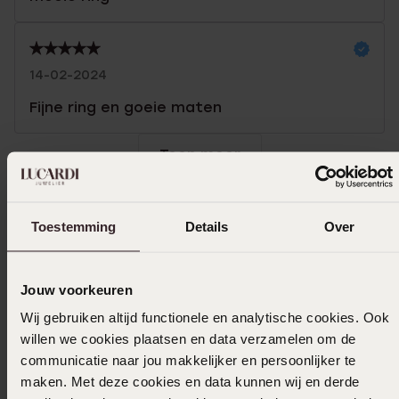
14-02-2024
Fijne ring en goeie maten
Toon meer
Toestemming
Details
Over
Selecteer maat & bestel
Ook leuk voor jou
Jouw voorkeuren
Wij gebruiken altijd functionele en analytische cookies. Ook
willen we cookies plaatsen en data verzamelen om de
communicatie naar jou makkelijker en persoonlijker te
maken. Met deze cookies en data kunnen wij en derde