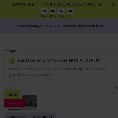
Laatste kans: 1+1 op alle SPECIAL DEALS* Shop nu!
01
06
47
34
Dagen
Uren
Min
Sec
Op werkdagen voor 17.00 besteld, morgen in huis
You
Ringen
are
Laatste kans: 1+1 op alle SPECIAL DEALS*
here:
Voeg 2 items toe aan je winkelmandje en krijg het
goedkoopste gratis.
*
-50%
1+1 gratis
Duurzamer
Waterproof