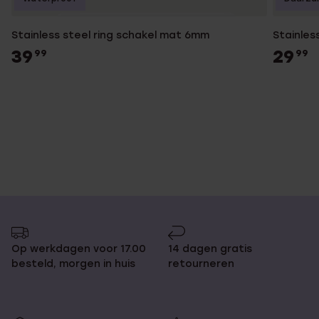
Stainless steel ring schakel mat 6mm
Stainles
39
29
99
99
Op werkdagen voor 17.00
14 dagen gratis
besteld, morgen in huis
retourneren