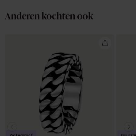
Anderen kochten ook
Waterproof
Duurza