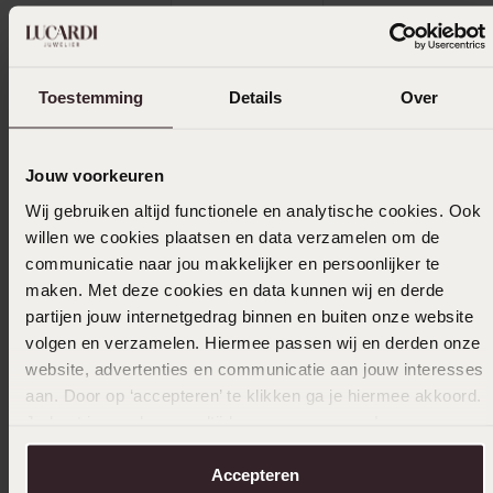
Toestemming
Details
Over
Uitverkocht
Ook leuk voor jou
Jouw voorkeuren
Wij gebruiken altijd functionele en analytische cookies. Ook
willen we cookies plaatsen en data verzamelen om de
communicatie naar jou makkelijker en persoonlijker te
maken. Met deze cookies en data kunnen wij en derde
partijen jouw internetgedrag binnen en buiten onze website
volgen en verzamelen. Hiermee passen wij en derden onze
website, advertenties en communicatie aan jouw interesses
aan. Door op ‘accepteren’ te klikken ga je hiermee akkoord.
Je kunt je voorkeuren altijd weer aanpassen. Lees er meer
over in ons
cookiebeleid
.
Accepteren