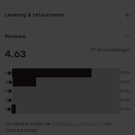
Levering & retourneren
Reviews
27 Beoordelingen
4.63
5
74.0%
4
22.0%
3
0.0%
2
0.0%
1
4.0%
Verzameld onder de
Gebruiksvoorwaarden
van
Trusted shops