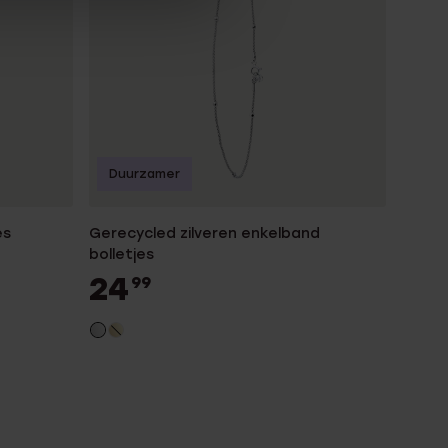
Duurzamer
es
Gerecycled zilveren enkelband
bolletjes
24
99