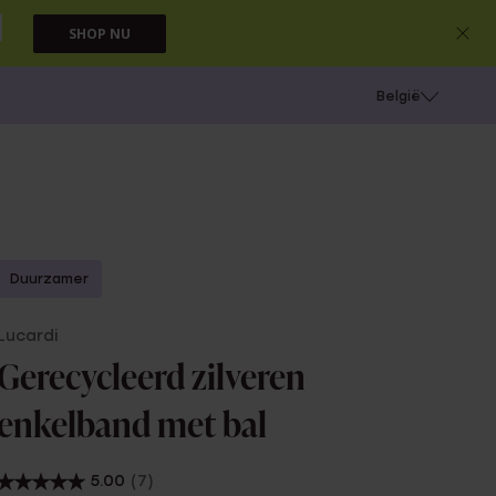
SHOP NU
e
Gaatjes schieten
België
Duurzamer
Lucardi
Gerecycleerd zilveren
enkelband met bal
5.00
(7)