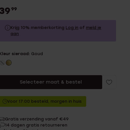
39
99
Krijg 10% memberkorting
Log in
of
meld je
aan
39.99
Zonder memberkorting
Kleur sieraad:
Goud
35.99
Met memberkorting
Selecteer maat & bestel
Voor 17:00 besteld, morgen in huis
Gratis verzending vanaf €49
14 dagen gratis retourneren