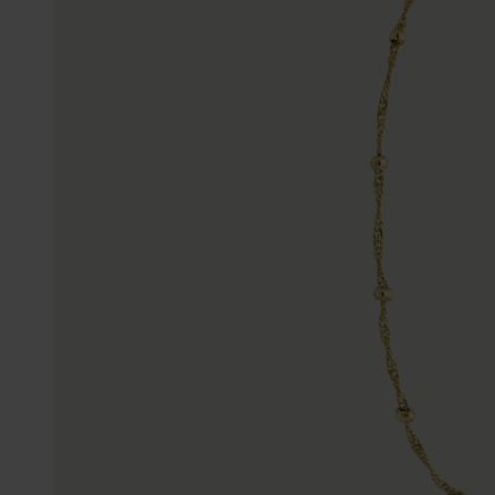
Gepersonaliseerde
Disney
juwelen
K3
Enkelbandjes
Accessoires