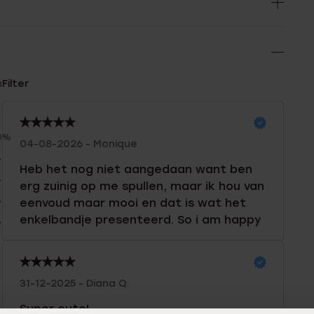
n
Filter
0%
04-08-2026 - Monique
%
Heb het nog niet aangedaan want ben
%
erg zuinig op me spullen, maar ik hou van
%
eenvoud maar mooi en dat is wat het
enkelbandje presenteerd. So i am happy
%
31-12-2025 - Diana Q.
Super cute!