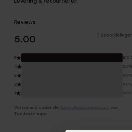
Levering & retourneren
Reviews
7 Beoordelinge
5.00
5
100.
4
0.0
3
0.0
2
0.0
1
0.0
Verzameld onder de
Gebruiksvoorwaarden
van
Trusted shops