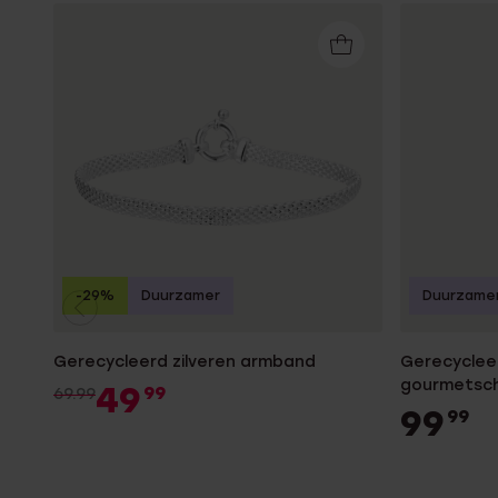
-29%
Duurzamer
Duurzame
Gerecycleerd zilveren armband
Gerecyclee
gourmetsch
49
99
69.99
99
99