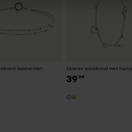
nkelband dubbel met
Zilveren enkelband met hartj
39
99