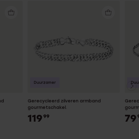
Duurzamer
Duu
nd
Gerecycleerd zilveren armband
Gerec
gourmetschakel.
gourm
119
79
99