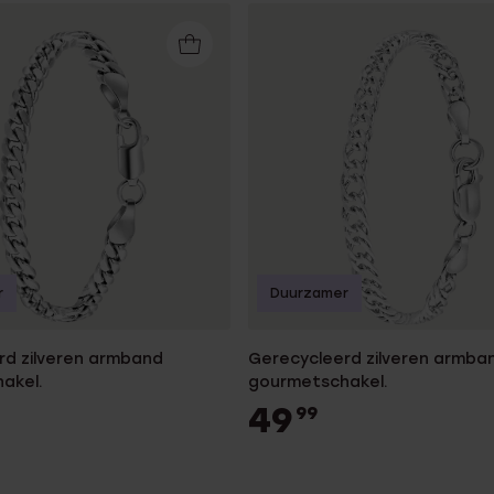
r
Duurzamer
rd zilveren armband
Gerecycleerd zilveren armba
akel.
gourmetschakel.
49
99