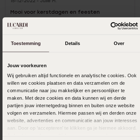
15-12-2022 - Julie M.
Mooi voor kerstdagen en feesten
Toon meer
Toestemming
Details
Over
Uitverkocht
Jouw voorkeuren
Wij gebruiken altijd functionele en analytische cookies. Ook
Ook leuk voor jou
willen we cookies plaatsen en data verzamelen om de
communicatie naar jou makkelijker en persoonlijker te
maken. Met deze cookies en data kunnen wij en derde
partijen jouw internetgedrag binnen en buiten onze website
volgen en verzamelen. Hiermee passen wij en derden onze
website, advertenties en communicatie aan jouw interesses
aan. Door op ‘accepteren’ te klikken ga je hiermee akkoord.
Je kunt je voorkeuren altijd weer aanpassen. Lees er meer