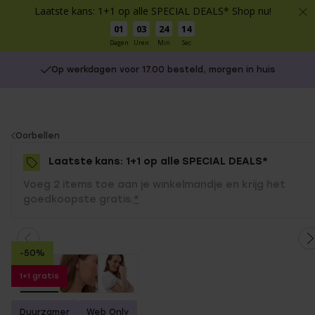
Laatste kans: 1+1 op alle SPECIAL DEALS* Shop nu!
01
03
24
14
Dagen
Uren
Min
Sec
Op werkdagen voor 17.00 besteld, morgen in huis
You
Oorbellen
are
Laatste kans: 1+1 op alle SPECIAL DEALS*
here:
Voeg 2 items toe aan je winkelmandje en krijg het
goedkoopste gratis.
*
-50%
1+1 gratis
Duurzamer
Web Only