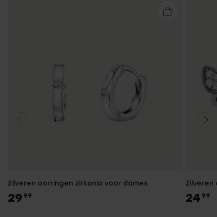
Zilveren oorringen zirkonia voor dames
Zilveren 
29
24
99
99