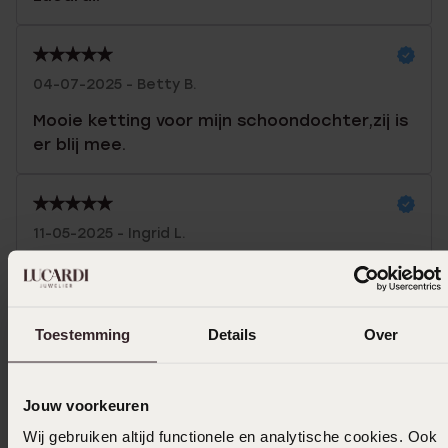
04-07-2025 - Betty B.
Mooie ketting voor mijn schoondochter,zij is
er blij mee.
11-05-2025 - Ingrid L.
Mooi sieraad en ook fijn geholpen in de
winkel.
Toestemming
Details
Over
Toon meer
Jouw voorkeuren
Wij gebruiken altijd functionele en analytische cookies. Ook
In winkelmandje