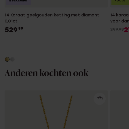
-30%
Bestseller
14 Karaat geelgouden ketting met diamant
14 karaa
0,01ct
voor da
529
2
99
399.99
Anderen kochten ook