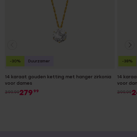
-30%
Duurzamer
-38%
14 karaat gouden ketting met hanger zirkonia
14 karaa
voor dames
voor da
279
2
99
399.99
399.99