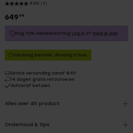
5.00
(4)
649
99
Krijg 10% memberkorting
Log in
of
meld je aan
649.99
Zonder memberkorting
Vandaag besteld, dinsdag in huis
584.99
Met memberkorting
Gratis verzending vanaf €49
14 dagen gratis retourneren
Achteraf betalen
Alles over dit product
Onderhoud & tips