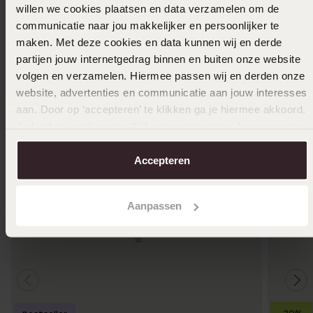
willen we cookies plaatsen en data verzamelen om de
communicatie naar jou makkelijker en persoonlijker te
Ook leuk voor jou
maken. Met deze cookies en data kunnen wij en derde
partijen jouw internetgedrag binnen en buiten onze website
volgen en verzamelen. Hiermee passen wij en derden onze
website, advertenties en communicatie aan jouw interesses
aan. Door op ‘accepteren’ te klikken ga je hiermee akkoord.
Je kunt je voorkeuren altijd weer aanpassen. Lees er meer
over in ons
cookiebeleid
.
Accepteren
Aanpassen