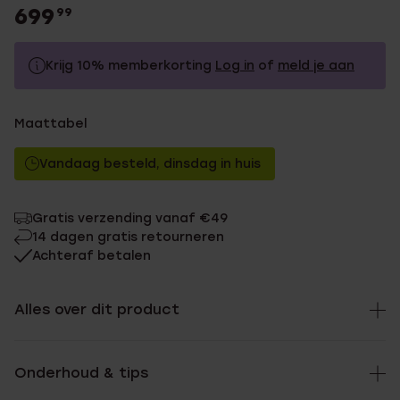
699
99
Krijg 10% memberkorting
Log in
of
meld je aan
699.99
Zonder memberkorting
Maattabel
629.99
Met memberkorting
Vandaag besteld, dinsdag in huis
Gratis verzending vanaf €49
14 dagen gratis retourneren
Achteraf betalen
Alles over dit product
Onderhoud & tips