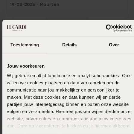
19-03-2026 - Maarten
Toon meer
Toestemming
Details
Over
Selecteer maat & bestel
Jouw voorkeuren
Ook leuk voor jou
Wij gebruiken altijd functionele en analytische cookies. Ook
willen we cookies plaatsen en data verzamelen om de
communicatie naar jou makkelijker en persoonlijker te
maken. Met deze cookies en data kunnen wij en derde
partijen jouw internetgedrag binnen en buiten onze website
volgen en verzamelen. Hiermee passen wij en derden onze
website, advertenties en communicatie aan jouw interesses
aan. Door op ‘accepteren’ te klikken ga je hiermee akkoord.
Je kunt je voorkeuren altijd weer aanpassen. Lees er meer