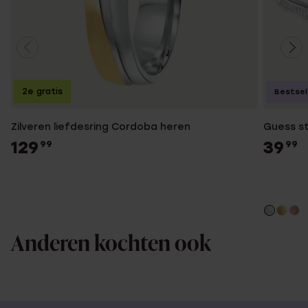
2e gratis
Bestsel
Zilveren liefdesring Cordoba heren
Guess st
129
39
99
99
Anderen kochten ook