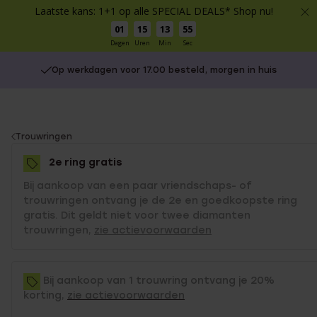
Laatste kans: 1+1 op alle SPECIAL DEALS* Shop nu!
01
15
13
55
Dagen
Uren
Min
Sec
Op werkdagen voor 17.00 besteld, morgen in huis
You
Trouwringen
are
2e ring gratis
here:
Bij aankoop van een paar vriendschaps- of
trouwringen ontvang je de 2e en goedkoopste ring
gratis. Dit geldt niet voor twee diamanten
trouwringen,
zie actievoorwaarden
Bij aankoop van 1 trouwring ontvang je 20%
korting,
zie actievoorwaarden