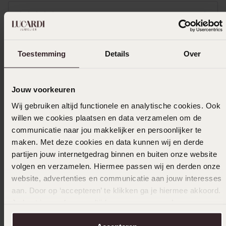
02-11-2025 - AG M.
Prachtige ringen Man en vrouw blij dragen
Toestemming
Details
Over
het al jaren nu
Jouw voorkeuren
Wij gebruiken altijd functionele en analytische cookies. Ook
02-07-2025 - Jl B.
willen we cookies plaatsen en data verzamelen om de
Goede kwaliteit
communicatie naar jou makkelijker en persoonlijker te
maken. Met deze cookies en data kunnen wij en derde
partijen jouw internetgedrag binnen en buiten onze website
volgen en verzamelen. Hiermee passen wij en derden onze
21-06-2024 - Kim L.
website, advertenties en communicatie aan jouw interesses
Prachtig
aan. Door op ‘accepteren’ te klikken ga je hiermee akkoord.
Je kunt je voorkeuren altijd weer aanpassen. Lees er meer
Toon meer
over in ons
cookiebeleid
.