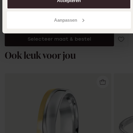
Accepteren
Ik ga akkoord met de
voorwaarden
voor speciale
Aanpassen
bestellingen
Selecteer maat & bestel
Ook leuk voor jou