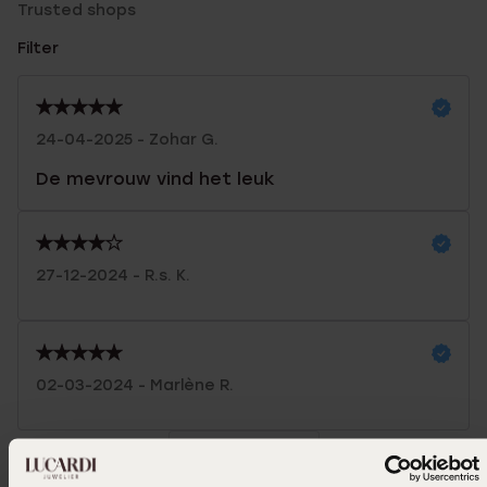
Trusted shops
Filter
24-04-2025 - Zohar G.
De mevrouw vind het leuk
27-12-2024 - R.s. K.
02-03-2024 - Marlène R.
Toon meer