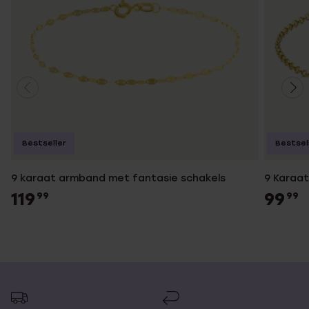
Bestseller
Bestsel
9 karaat armband met fantasie schakels
9 Karaat
119
99
99
99