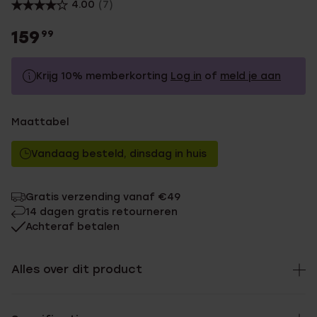
4.00
(7)
159
99
Krijg 10% memberkorting
Log in
of
meld je aan
159.99
Zonder memberkorting
Maattabel
143.99
Met memberkorting
Vandaag besteld, dinsdag in huis
Gratis verzending vanaf €49
14 dagen gratis retourneren
Achteraf betalen
Alles over dit product