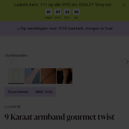
Laatste kans: 1+1 op alle SPECIAL DEALS* Shop nu!
01
07
52
05
Dagen
Uren
Min
Sec
Op werkdagen voor 17.00 besteld, morgen in huis
You
Armbanden
are
here:
Duurzamer
Web Only
Lucardi
9 Karaat armband gourmet twist