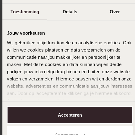
Toestemming
Details
Over
Selecteer maat & bestel
Jouw voorkeuren
Ook leuk voor jou
Wij gebruiken altijd functionele en analytische cookies. Ook
willen we cookies plaatsen en data verzamelen om de
communicatie naar jou makkelijker en persoonlijker te
maken. Met deze cookies en data kunnen wij en derde
partijen jouw internetgedrag binnen en buiten onze website
volgen en verzamelen. Hiermee passen wij en derden onze
website, advertenties en communicatie aan jouw interesses
aan. Door op ‘accepteren’ te klikken ga je hiermee akkoord.
Je kunt je voorkeuren altijd weer aanpassen. Lees er meer
over in ons
cookiebeleid
.
Accepteren
Aanpassen