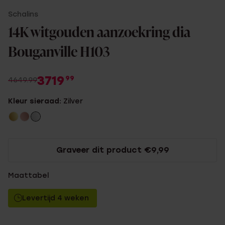
Schalins
14K witgouden aanzoekring dia
Bouganville H103
3719
99
4649.99
Kleur sieraad:
Zilver
Graveer dit product €9,99
Maattabel
Levertijd 4 weken