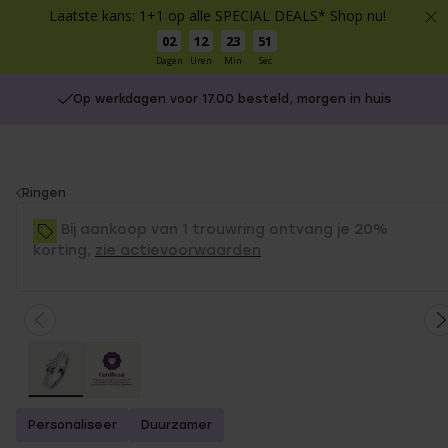
Laatste kans: 1+1 op alle SPECIAL DEALS* Shop nu!
02
12
23
51
Dagen
Uren
Min
Sec
Op werkdagen voor 17.00 besteld, morgen in huis
You
Ringen
are
Bij aankoop van 1 trouwring ontvang je 20%
here:
korting,
zie actievoorwaarden
Personaliseer
Duurzamer