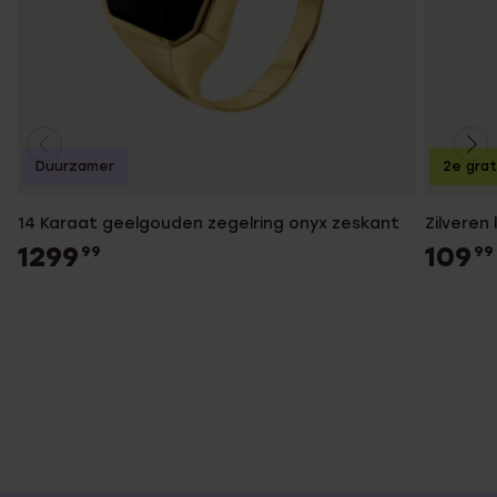
Duurzamer
2e grat
14 Karaat geelgouden zegelring onyx zeskant
Zilveren
1299
109
99
99