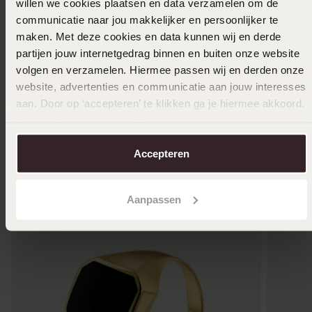
willen we cookies plaatsen en data verzamelen om de
2e gratis
-50%
communicatie naar jou makkelijker en persoonlijker te
maken. Met deze cookies en data kunnen wij en derde
Zilveren liefdesring Riga dames zirkonia
Stainles
partijen jouw internetgedrag binnen en buiten onze website
emaille
89
99
volgen en verzamelen. Hiermee passen wij en derden onze
10
19.99
website, advertenties en communicatie aan jouw interesses
aan. Door op ‘accepteren’ te klikken ga je hiermee akkoord.
Je kunt je voorkeuren altijd weer aanpassen. Lees er meer
over in ons
cookiebeleid
.
Anderen kochten ook
Accepteren
Aanpassen