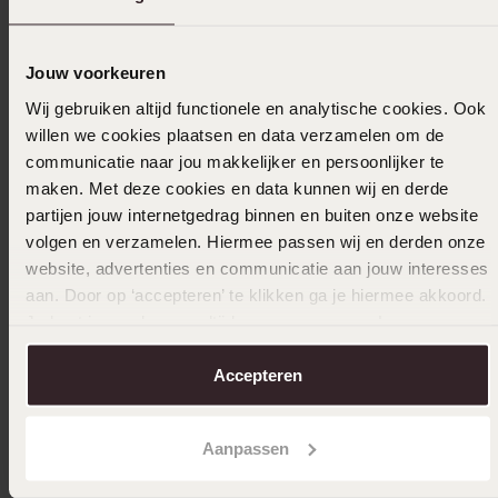
Heb een omruilen gedaan. Maar je moet
ALTIJD bij betalen. Hoe dan?
Jouw voorkeuren
Wij gebruiken altijd functionele en analytische cookies. Ook
12-02-2026 - Jack
willen we cookies plaatsen en data verzamelen om de
communicatie naar jou makkelijker en persoonlijker te
Heel mooie ring … heb hem in geel goud en
maken. Met deze cookies en data kunnen wij en derde
wit goud …
partijen jouw internetgedrag binnen en buiten onze website
volgen en verzamelen. Hiermee passen wij en derden onze
Toon meer
website, advertenties en communicatie aan jouw interesses
aan. Door op ‘accepteren’ te klikken ga je hiermee akkoord.
Je kunt je voorkeuren altijd weer aanpassen. Lees er meer
over in ons
cookiebeleid
.
Selecteer maat & bestel
Accepteren
Ook leuk voor jou
Aanpassen