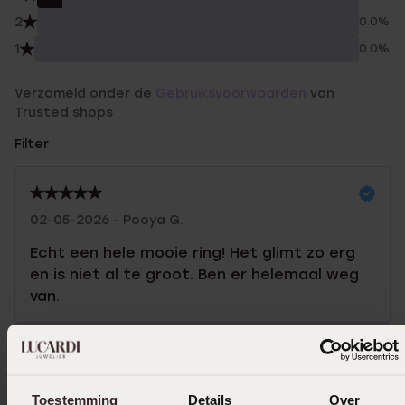
2
0.0%
1
0.0%
Verzameld onder de
Gebruiksvoorwaarden
van
Trusted shops
Filter
02-05-2026 - Pooya G.
Echt een hele mooie ring! Het glimt zo erg
en is niet al te groot. Ben er helemaal weg
van.
28-02-2026 - Marian K K.
Toestemming
Details
Over