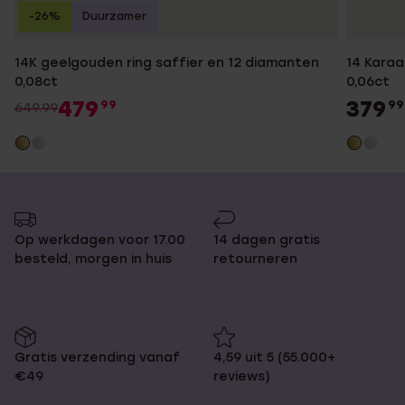
-26%
Duurzamer
14K geelgouden ring saffier en 12 diamanten
14 Karaa
0,08ct
0,06ct
479
379
99
99
649.99
Op werkdagen voor 17.00
14 dagen gratis
besteld, morgen in huis
retourneren
Gratis verzending vanaf
4,59 uit 5 (55.000+
€49
reviews)