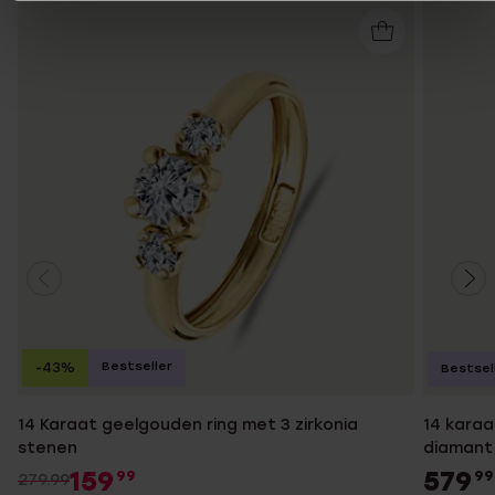
Bestseller
-43%
Bestsel
14 Karaat geelgouden ring met 3 zirkonia
14 karaa
stenen
diamant
159
579
99
99
279.99