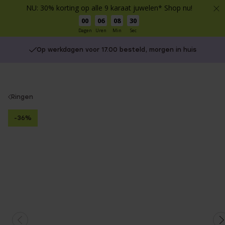
NU: 30% korting op alle 9 karaat juwelen* Shop nu!
00
06
08
29
Dagen
Uren
Min
Sec
Op werkdagen voor 17.00 besteld, morgen in huis
You
Ringen
are
-36%
here: