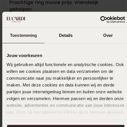
Prachtige ring mooie prijs. Vriendelijk
geholpen .
Toon meer
Toestemming
Details
Over
Selecteer maat & bestel
Jouw voorkeuren
Wij gebruiken altijd functionele en analytische cookies. Ook
Ook leuk voor jou
willen we cookies plaatsen en data verzamelen om de
communicatie naar jou makkelijker en persoonlijker te
maken. Met deze cookies en data kunnen wij en derde
partijen jouw internetgedrag binnen en buiten onze website
volgen en verzamelen. Hiermee passen wij en derden onze
website, advertenties en communicatie aan jouw interesses
aan. Door op ‘accepteren’ te klikken ga je hiermee akkoord.
Je kunt je voorkeuren altijd weer aanpassen. Lees er meer
over in ons
cookiebeleid
.