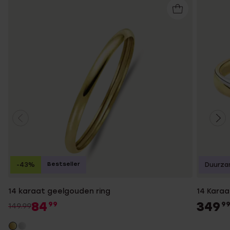
Bestseller
-43%
Duurza
14 karaat geelgouden ring
14 Karaa
84
349
99
9
149.99