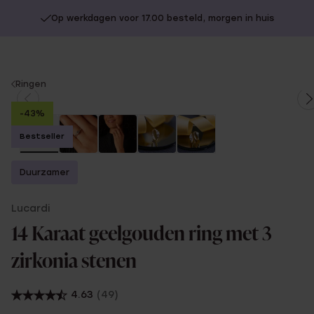
Op werkdagen voor 17.00 besteld, morgen in huis
You
Ringen
are
-43%
here:
Bestseller
Duurzamer
Lucardi
14 Karaat geelgouden ring met 3
zirkonia stenen
4.63
(49)