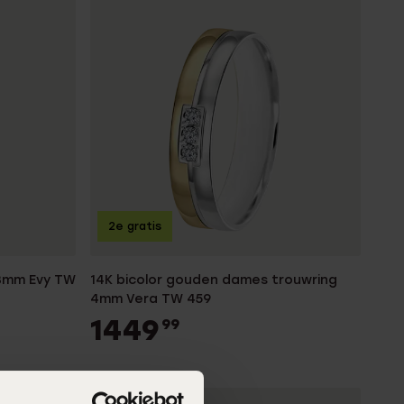
2e gratis
 3mm Evy TW
14K bicolor gouden dames trouwring
4mm Vera TW 459
1449
99