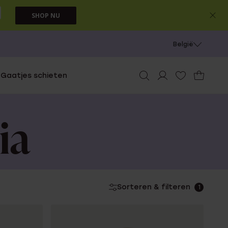
SHOP NU
België
e
Gaatjes schieten
ia
Sorteren & filteren
1