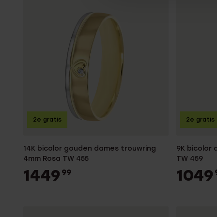
2e gratis
2e gratis
14K bicolor gouden dames trouwring
9K bicolor
4mm Rosa TW 455
TW 459
1449
1049
99