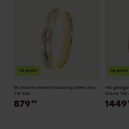
2e gratis
2e gratis
9K bicolor dames trouwring 3mm Lara
14K geelg
TW 308
Sterre TW 
879
1449
99