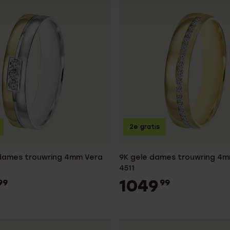
2e gratis
 dames trouwring 4mm Vera
9K gele dames trouwring 4m
4511
1049
99
99