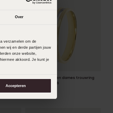
Over
data verzamelen om de
en wij en derde partijen jouw
derden onze website,
 hiermee akkoord. Je kunt je
2e gratis
 4mm Rosa
14K bicolor gouden dames trouwring
3mm Lara TW 308
Accepteren
1149
99