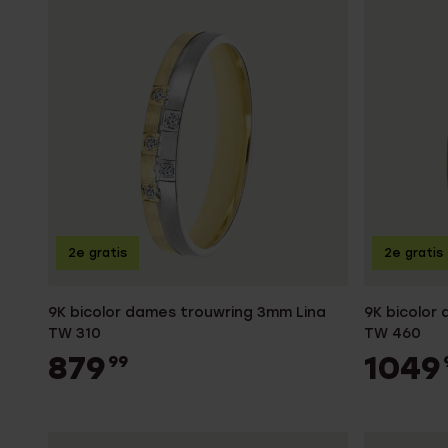
2e gratis
2e gratis
9K bicolor dames trouwring 3mm Lina
9K bicolor
TW 310
TW 460
879
1049
99