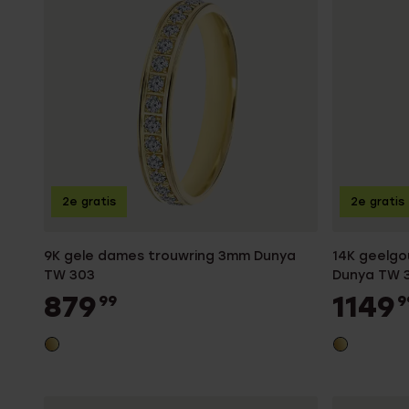
Giftcards
Guess
Budget €
Horloges
Myla
Gemston
Gepersonaliseerde
Disney
juwelen
K3
Enkelbandjes
Accessoires
2e gratis
2e gratis
9K gele dames trouwring 3mm Dunya
14K geelg
TW 303
Dunya TW 
879
1149
99
9