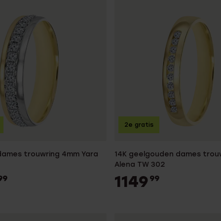
2e gratis
 dames trouwring 4mm Yara
14K geelgouden dames trou
Alena TW 302
1149
99
99