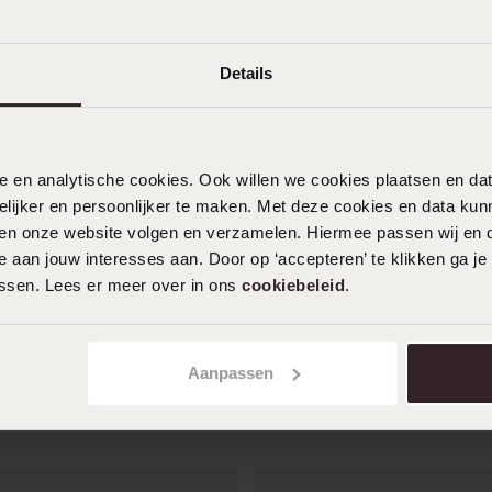
Details
nele en analytische cookies. Ook willen we cookies plaatsen en 
ijker en persoonlijker te maken. Met deze cookies en data kunn
iten onze website volgen en verzamelen. Hiermee passen wij en 
 aan jouw interesses aan. Door op ‘accepteren’ te klikken ga je
2e gratis
assen. Lees er meer over in ons
cookiebeleid
.
ouden dames trouwring 4mm
9K bicolor dames trouwring
452
TW 455
Aanpassen
1049
99
99