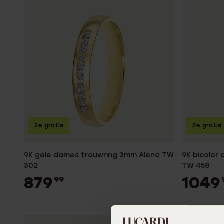
2e gratis
2e gratis
9K gele dames trouwring 3mm Alena TW
9K bicolor
302
TW 458
879
1049
99