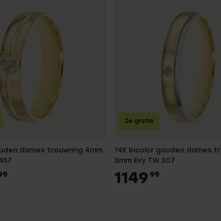
2e gratis
ouden dames trouwring 4mm
14K bicolor gouden dames t
457
3mm Evy TW 307
1149
99
99