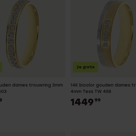
75+
Naam oorbellen
es
2e gratis
ouden dames trouwring 3mm
14K bicolor gouden dames t
303
4mm Tess TW 458
1449
9
99