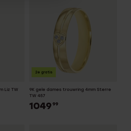
2e gratis
m Liz TW
9K gele dames trouwring 4mm Sterre
TW 457
1049
99