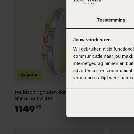
Toestemming
Jouw voorkeuren
Wij gebruiken altijd functio
communicatie naar jou makkel
internetgedrag binnen en bu
advertenties en communicatie
2e gratis
2e gratis
voorkeuren altijd weer aanp
14K bicolor gouden dames trouwring
14K geelg
3mm Lina TW 310
Mayra TW 
1149
1449
99