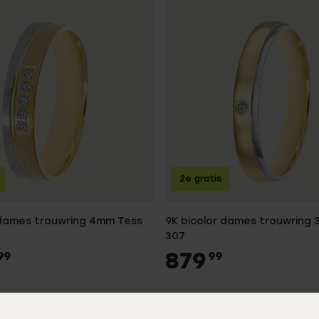
2e gratis
 dames trouwring 4mm Tess
9K bicolor dames trouwring
307
879
99
99