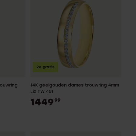
2e gratis
rouwring
14K geelgouden dames trouwring 4mm
Liz TW 451
1449
99