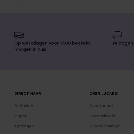
Huidige
Ga
pagina
naar
pagina
Op werkdagen voor 17.00 besteld,
14 dagen 
morgen in huis
DIRECT NAAR
OVER LUCARDI
Oorbellen
Over Lucardi
Ringen
Onze winkels
Kettingen
Lucardi Member