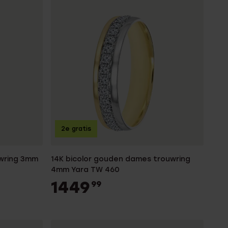
2e gratis
wring 3mm
14K bicolor gouden dames trouwring
4mm Yara TW 460
1449
99