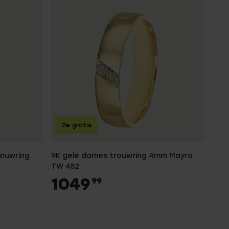
2e gratis
rouwring
9K gele dames trouwring 4mm Mayra
TW 452
1049
99