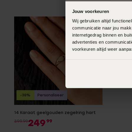
Jouw voorkeuren
Wij gebruiken altijd functio
communicatie naar jou makkel
internetgedrag binnen en bu
advertenties en communicatie
voorkeuren altijd weer aanp
-38%
Personaliseer
14 Karaat geelgouden zegelring hart
249
99
399.99