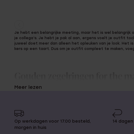
Huidige
Ga
Je hebt een belangrijke meeting, maar het is wel belangrij
pagina
naar
je collega’s. Je hebt je pak al aan, ergens voelt je outfit t
pagina
juweel doet meer dan alleen het opleuken van je look. Het is 
kers op een taart. Dus om je outfit compleet te maken, voe
Gouden zegelringen for the 
Meer lezen
Neem een kijkje in onze collectie gouden zegelringen, want j
jouw look afmaakt. Met zo’n ring aan je vinger weet je bijna
maakt. Bij Lucardi houden we alle trends op juwelen gebied i
de heren juwelen. Met ons loop je stijlvol over straat!
Op werkdagen voor 17.00 besteld,
14 dagen 
Gouden zegelringen geven je outfit niet alleen een boost, 
morgen in huis
uit. Zo laat je zien dat je er goed uit wil zien, maar tegelijker