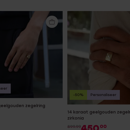
seer
-50%
Personaliseer
geelgouden zegelring
14 karaat geelgouden zegel
zirkonia
450
00
899.99