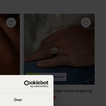
-50%
Personaliseer
 met
14 karaat geelgouden heren zegelring
500
00
999.99
Over