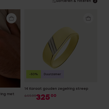
Sorteren & filteren
2
-50%
Duurzamer
14 Karaat gouden zegelring streep
ring met
325
00
649.99