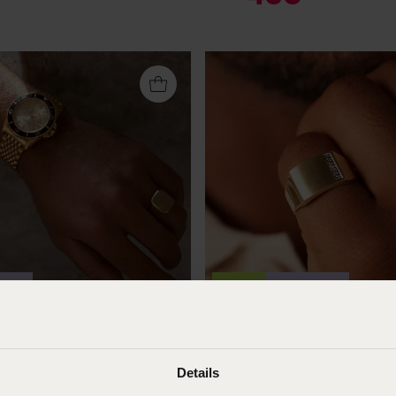
seer
-50%
Duurzamer
2-tone zegelring zeskant
14 Karaat gouden zegelring
diamant 0,005ct
99
Details
375
00
749.99