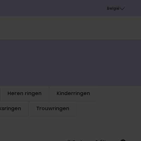
e
Gaatjes schieten
België
Heren ringen
Kinderringen
sringen
Trouwringen