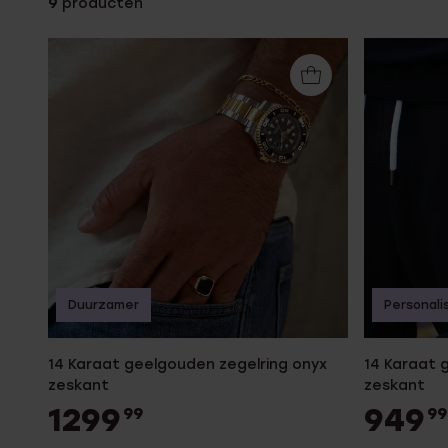
9
producten
Enkelbandjes
Accessoires
Duurzamer
Personali
14 Karaat geelgouden zegelring onyx
14 Karaat 
zeskant
zeskant
1299
949
99
99