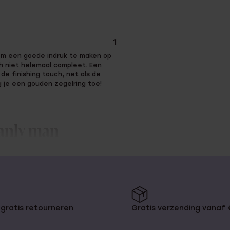
1
k om een goede indruk te maken op
och niet helemaal compleet. Een
de finishing touch, net als de
g je een gouden zegelring toe!
manly man
e vindt hier vast wel een ring die
 zeker dat je een goede indruk
n de gaten. Dat geldt dus ook voor
gratis retourneren
Gratis verzending vanaf
maar zien er ook nog eens stoer
tijd straal je mannelijke kracht uit.