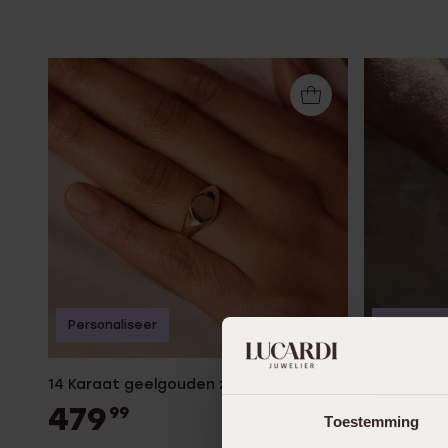
Personaliseer
Personali
14 Karaat geelgouden zegelring rond
14 Karaat 
479
1399
99
Toestemming