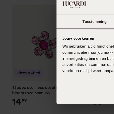
Toestemming
Jouw voorkeuren
Wij gebruiken altijd functio
communicatie naar jou makkel
internetgedrag binnen en bu
advertenties en communicatie
voorkeuren altijd weer aanp
Alleen in winkel
Alleen in w
Studex stainless steel schietoorbel
Studex sta
bloem roze 5mm 159
bloem blauw
14
14
99
99