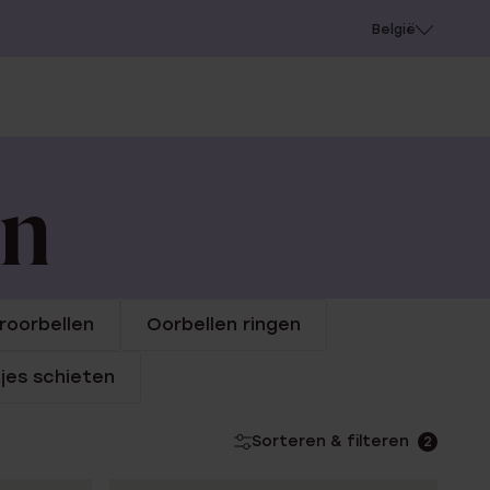
e
Gaatjes schieten
België
en
roorbellen
Oorbellen ringen
jes schieten
Sorteren & filteren
2