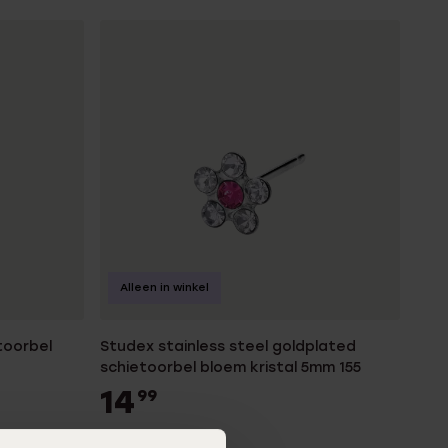
Alleen in winkel
toorbel
Studex stainless steel goldplated
schietoorbel bloem kristal 5mm 155
14
99