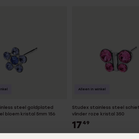
inkel
Alleen in winkel
inless steel goldplated
Studex stainless steel schie
el bloem kristal 5mm 156
vlinder roze kristal 350
17
49