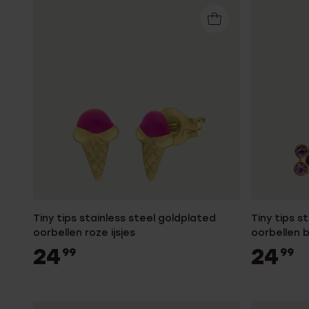
Enkelbandjes
Accessoires
Tiny tips stainless steel goldplated
Tiny tips s
oorbellen roze ijsjes
oorbellen b
24
24
99
99