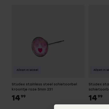
Alleen in winkel
Alleen in w
Studex stainless steel schietoorbel
Studex sta
kroontje roze 5mm 231
schietoorb
14
14
99
99