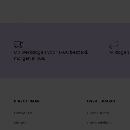
Huidige
Ga
pagina
naar
pagina
Op werkdagen voor 17.00 besteld,
14 dagen 
morgen in huis
DIRECT NAAR
OVER LUCARDI
Oorbellen
Over Lucardi
Ringen
Onze winkels