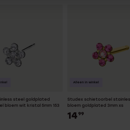
inkel
Alleen in winkel
inless steel goldplated
Studex schietoorbel stainles
l bloem wit kristal 5mm 153
bloem goldplated 3mm xs
14
99