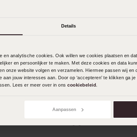
Details
nele en analytische cookies. Ook willen we cookies plaatsen en 
ijker en persoonlijker te maken. Met deze cookies en data kunn
iten onze website volgen en verzamelen. Hiermee passen wij en 
 aan jouw interesses aan. Door op ‘accepteren’ te klikken ga je
assen. Lees er meer over in ons
cookiebeleid
.
inkel
Alleen in winkel
inless steel schietoorbel
Studex stainless steel schie
Aanpassen
 kristal 158
eenhoorn 5mm 230
14
99