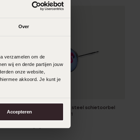
Over
data verzamelen om de
en wij en derde partijen jouw
derden onze website,
 hiermee akkoord. Je kunt je
Alleen in winkel
toorbel
Studex stainless steel schietoorbel
Accepteren
flamingo 5mm 241
14
99