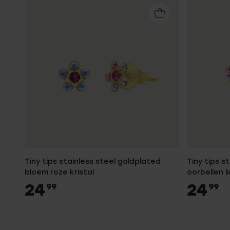
Tiny tips stainless steel goldplated
Tiny tips s
bloem roze kristal
oorbellen l
24
24
99
99