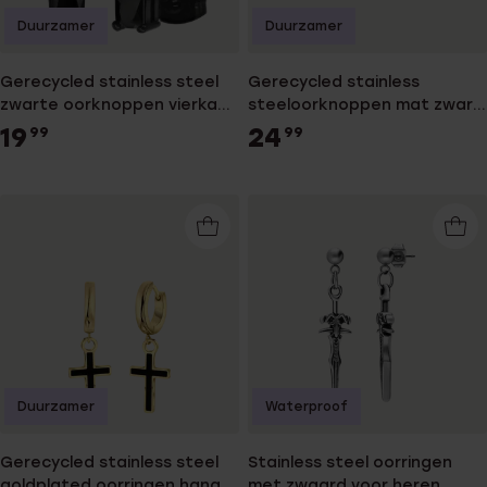
Duurzamer
Duurzamer
Gerecycled stainless steel
Gerecycled stainless
zwarte oorknoppen vierkant
steeloorknoppen mat zwart
met zirkonia 4mm voor heren
voor heren
19
24
99
99
Duurzamer
Waterproof
Gerecycled stainless steel
Stainless steel oorringen
goldplated oorringen hanger
met zwaard voor heren