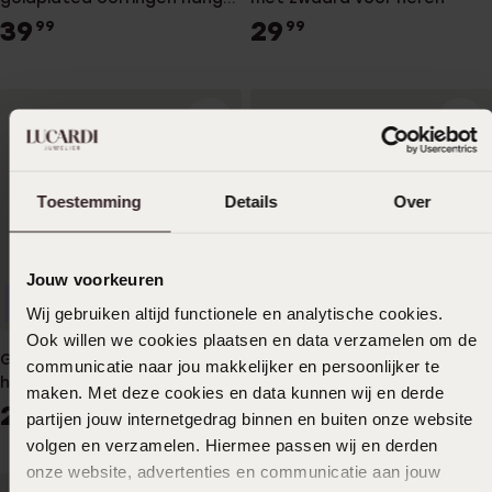
kruis voor heren
39
29
99
99
Toestemming
Details
Over
Jouw voorkeuren
Duurzamer
Duurzamer
Wij gebruiken altijd functionele en analytische cookies.
Ook willen we cookies plaatsen en data verzamelen om de
Gerecycleerd stainless steel
Gerecycled stainless
communicatie naar jou makkelijker en persoonlijker te
heren oorringen schakel mat
steeloorringen hanger kruis
maken. Met deze cookies en data kunnen wij en derde
anique finish voor heren
29
39
99
99
partijen jouw internetgedrag binnen en buiten onze website
volgen en verzamelen. Hiermee passen wij en derden
onze website, advertenties en communicatie aan jouw