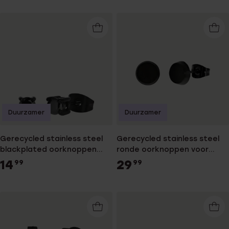
Duurzamer
Duurzamer
Gerecycled stainless steel
Gerecycled stainless steel
blackplated oorknoppen
ronde oorknoppen voor
rond met zirkonia 4mm voor
heren
14
29
99
99
heren