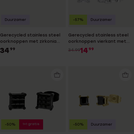
Duurzamer
-57%
Duurzamer
Gerecycled stainless steel
Gerecycled stainless steel
oorknoppen met zirkonia
oorknoppen vierkant met
voor heren
zirkonia 6mm voor heren
34
14
99
99
34.99
1+1 gratis
-50%
-50%
Duurzamer