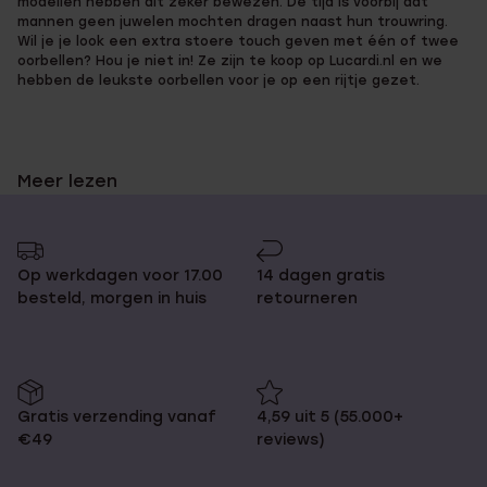
modellen hebben dit zeker bewezen. De tijd is voorbij dat
pagina
mannen geen juwelen mochten dragen naast hun trouwring.
Wil je je look een extra stoere touch geven met één of twee
oorbellen? Hou je niet in! Ze zijn te koop op Lucardi.nl en we
hebben de leukste oorbellen voor je op een rijtje gezet.
Kiezen voor de stoerste stalen heren
Meer lezen
oorbellen
Op werkdagen voor 17.00
14 dagen gratis
De stalen heren oorbellen die we hebben op de website zijn
besteld, morgen in huis
retourneren
allemaal oorstekers. Het ligt aan wat je uit wil stralen welke
beter bij je past. Er zijn vierkante en ronde oorbellen. De
vierkante zijn met strakke lijnen afgewerkt en voor de stoere
man soms ook bewerkt met zwarte stalen details. Voor de
heren die van een beetje bling houden zijn er oorbellen met
doorzichtige zirkonia stenen. De oorbellen zijn per paar van
Gratis verzending vanaf
4,59 uit 5 (55.000+
twee te verkrijgen, maar je kunt er natuurlijk ook voor kiezen
€49
reviews)
om er casual één te dragen, handig, mocht je hem kwijtraken
heb je nog een oorbel extra!