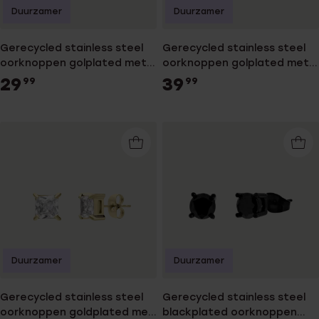
Duurzamer
Duurzamer
Gerecycled stainless steel
Gerecycled stainless steel
oorknoppen golplated met
oorknoppen golplated met
vierkante zirkonia 4mm voor
vierkante zirkonia 8mm voor
29
39
99
99
heren
heren
Duurzamer
Duurzamer
Gerecycled stainless steel
Gerecycled stainless steel
oorknoppen goldplated met
blackplated oorknoppen