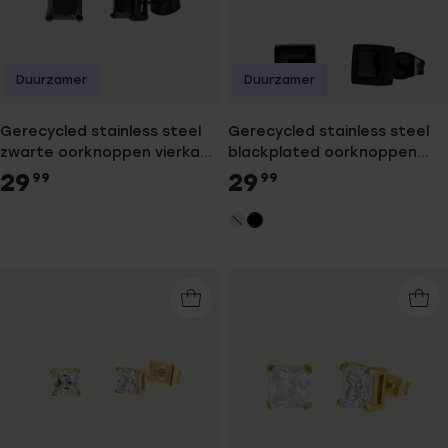
Duurzamer
Duurzamer
Gerecycled stainless steel
Gerecycled stainless steel
zwarte oorknoppen vierkant
blackplated oorknoppen
met zirkonia 6mm voor heren
met zwarte zirkonia voor
29
29
99
99
heren