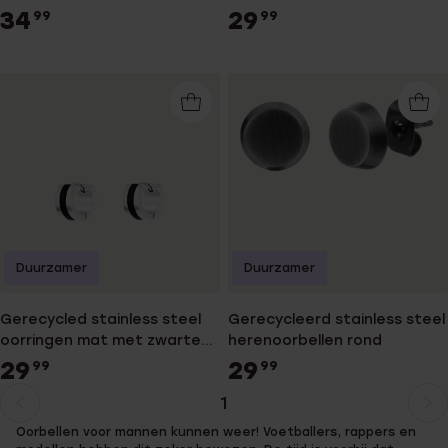
vierkante zirkonia 6mm voor
met zwarte zirkonia voor
34
29
99
99
heren
heren
Duurzamer
Duurzamer
Gerecycled stainless steel
Gerecycleerd stainless steel
oorringen mat met zwarte
herenoorbellen rond
kabel voor heren
29
29
99
99
1
Huidige
Ga
Oorbellen voor mannen kunnen weer! Voetballers, rappers en
pagina
naar