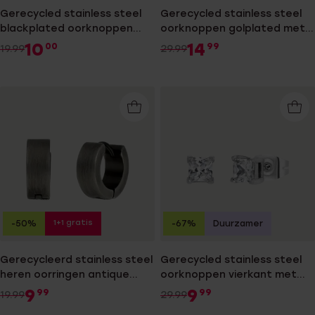
Gerecycled stainless steel
Gerecycled stainless steel
blackplated oorknoppen
oorknoppen golplated met
met zwarte zirkonia voor
vierkante zirkonia 4mm voor
10
14
00
99
19.99
29.99
heren
heren
1+1 gratis
-50%
-67%
Duurzamer
Gerecycleerd stainless steel
Gerecycled stainless steel
heren oorringen antique
oorknoppen vierkant met
finish
zirkonia 4mm voor heren
9
9
99
99
19.99
29.99