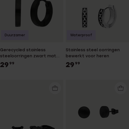
Duurzamer
Waterproof
Gerecycled stainless
Stainless steel oorringen
steeloorringen zwart mat
bewerkt voor heren
voor heren
29
29
99
99