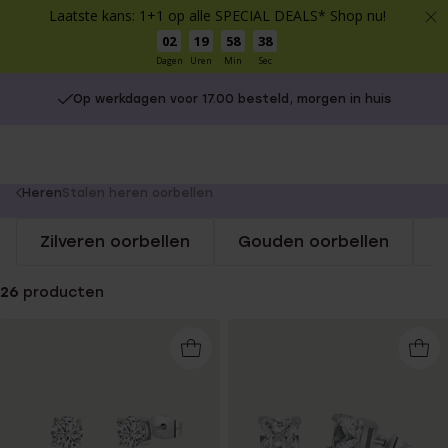
Laatste kans: 1+1 op alle SPECIAL DEALS* Shop nu!
02
19
58
37
Dagen
Uren
Min
Sec
Op werkdagen voor 17.00 besteld, morgen in huis
You
Heren
Stalen heren oorbellen
are
Zilveren oorbellen
Gouden oorbellen
S
here:
26
producten