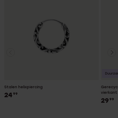
Duurza
Stalen helixpiercing
Gerecycl
vierkant
24
99
29
99