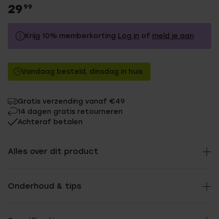
29
99
Krijg 10% memberkorting
Log in
of
meld je aan
29.99
Zonder memberkorting
Vandaag besteld, dinsdag in huis
26.99
Met memberkorting
Gratis verzending vanaf €49
14 dagen gratis retourneren
Achteraf betalen
Alles over dit product
Onderhoud & tips