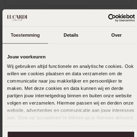
Toon meer
Toestemming
Details
Over
In winkelmandje
Jouw voorkeuren
Ook leuk voor jou
Wij gebruiken altijd functionele en analytische cookies. Ook
willen we cookies plaatsen en data verzamelen om de
communicatie naar jou makkelijker en persoonlijker te
maken. Met deze cookies en data kunnen wij en derde
partijen jouw internetgedrag binnen en buiten onze website
volgen en verzamelen. Hiermee passen wij en derden onze
website, advertenties en communicatie aan jouw interesses
aan. Door op ‘accepteren’ te klikken ga je hiermee akkoord.
Je kunt je voorkeuren altijd weer aanpassen. Lees er meer
over in ons
cookiebeleid
.