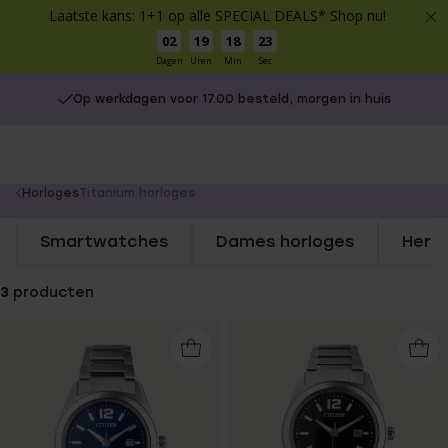
Laatste kans: 1+1 op alle SPECIAL DEALS* Shop nu!
02
19
18
23
Dagen
Uren
Min
Sec
Op werkdagen voor 17.00 besteld, morgen in huis
You
Horloges
Titanium horloges
are
Smartwatches
Dames horloges
Here
here:
3
producten