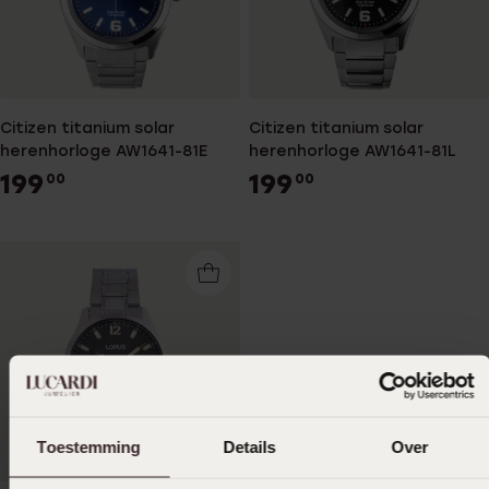
Citizen titanium solar
Citizen titanium solar
herenhorloge AW1641-81E
herenhorloge AW1641-81L
199
199
00
00
Toestemming
Details
Over