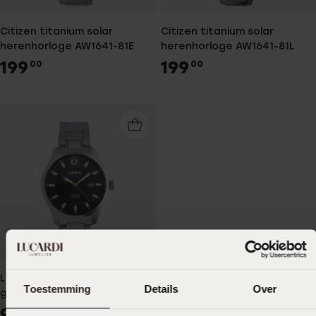
Citizen titanium solar
Citizen titanium solar
herenhorloge AW1641-81E
herenhorloge AW1641-81L
199
199
00
00
Lorus herenhorloge titanium
Toestemming
Details
Over
grijze plaat RH999QX9
99
00