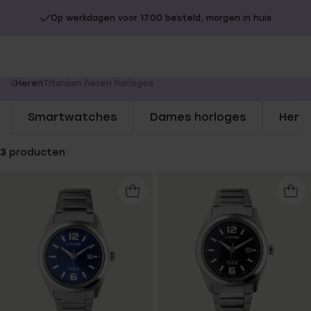
Op werkdagen voor 17.00 besteld, morgen in huis
You
Heren
Titanium heren horloges
are
Smartwatches
Dames horloges
Here
here:
3
producten