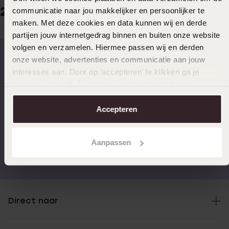
29
99
communicatie naar jou makkelijker en persoonlijker te
maken. Met deze cookies en data kunnen wij en derde
1
Huidige
Ga
partijen jouw internetgedrag binnen en buiten onze website
pagina
naar
volgen en verzamelen. Hiermee passen wij en derden
pagina
onze website, advertenties en communicatie aan jouw
interesses aan. Door op ‘accepteren’ te klikken ga je
Op werkdagen voor 17.00
14 dagen gratis
hiermee akkoord. Je kunt je voorkeuren altijd weer
besteld, morgen in huis
retourneren
aanpassen. Lees er meer over in ons
cookiebeleid
.
Accepteren
Aanpassen
Gratis verzending vanaf
4,59 uit 5 (55.000+
€49
reviews)
Direct naar