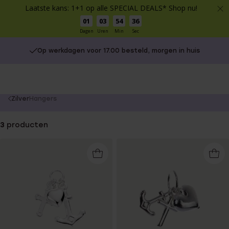
Laatste kans: 1+1 op alle SPECIAL DEALS* Shop nu!
01
03
54
36
Dagen
Uren
Min
Sec
Op werkdagen voor 17.00 besteld, morgen in huis
You
Zilver
Hangers
are
here:
3
producten