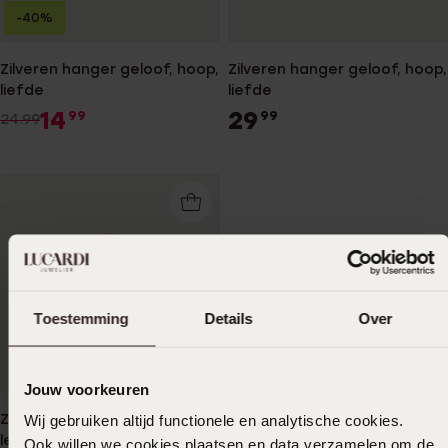
-40%
Zilveren hanger geloof, hoop,
Zilveren hanger geloof, hoop,
liefde
liefde
14
29
99
99
24.99
Toestemming
Details
Over
Jouw voorkeuren
Zilveren goldplated hanger
Wij gebruiken altijd functionele en analytische cookies.
levensboom
Ook willen we cookies plaatsen en data verzamelen om de