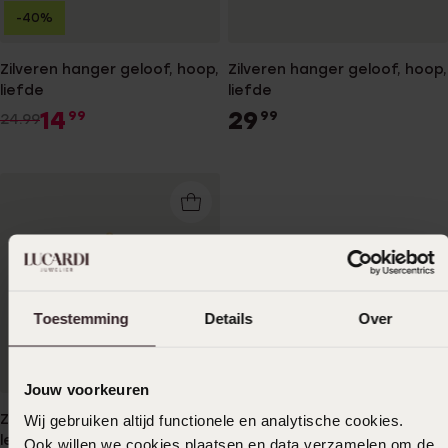
-40%
Zilveren hanger geloof, hoop,
Zilveren hanger geloof, hoop,
liefde
liefde
14
29
99
99
24.99
Toestemming
Details
Over
Jouw voorkeuren
Zilveren goldplated hanger
Wij gebruiken altijd functionele en analytische cookies.
levensboom
Ook willen we cookies plaatsen en data verzamelen om de