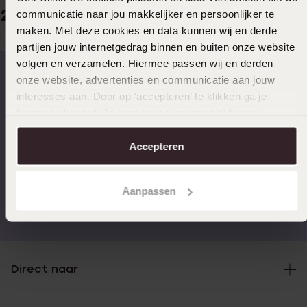
29
99
communicatie naar jou makkelijker en persoonlijker te
maken. Met deze cookies en data kunnen wij en derde
1
Huidige
Ga
partijen jouw internetgedrag binnen en buiten onze website
pagina
naar
volgen en verzamelen. Hiermee passen wij en derden
pagina
onze website, advertenties en communicatie aan jouw
interesses aan. Door op ‘accepteren’ te klikken ga je
Op werkdagen voor 17.00
14 dagen gratis
hiermee akkoord. Je kunt je voorkeuren altijd weer
besteld, morgen in huis
retourneren
aanpassen. Lees er meer over in ons
cookiebeleid
.
Accepteren
Aanpassen
Gratis verzending vanaf
4,59 uit 5 (55.000+
€49
reviews)
Direct naar