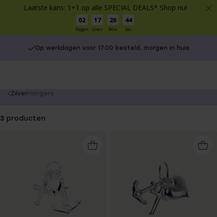
Laatste kans: 1+1 op alle SPECIAL DEALS* Shop nu!
02
17
20
44
Dagen
Uren
Min
Sec
Op werkdagen voor 17.00 besteld, morgen in huis
You
Zilver
Hangers
are
here:
3
producten