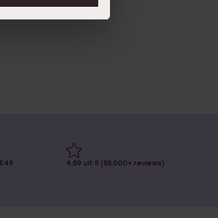
 €49
4,59 uit 5 (55.000+ reviews)