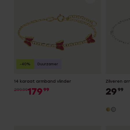
Gepersonaliseerde
Disney
juwelen
K3
Enkelbandjes
Accessoires
-40%
Duurzamer
14 karaat armband vlinder
Zilveren a
179
29
99
99
299.99