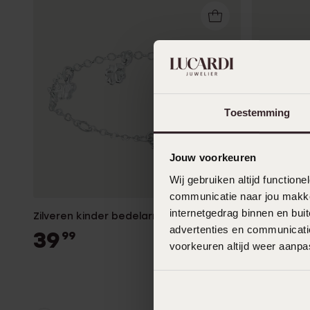
Toestemming
Jouw voorkeuren
Wij gebruiken altijd functio
communicatie naar jou makkel
internetgedrag binnen en bu
Zilveren kinder bedelarmband
Zilveren k
advertenties en communicatie
39
39
99
99
voorkeuren altijd weer aanp