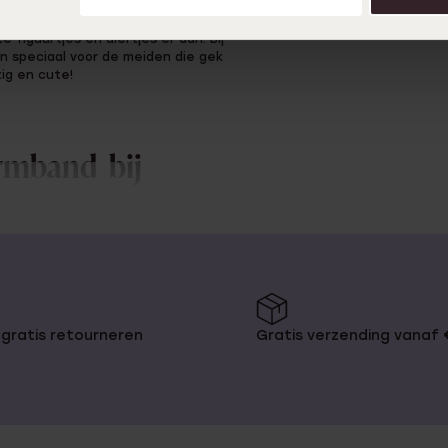
1
 figuurtjes en diertjes er aan. Bij
 speciaal voor de meiden die gek
tig en cute!
rmband bij
 en meisjesdingen? Dan zijn de
n verkrijgbaar in het zilver en de
een goedgevulde hebt! Een aantal
 resultaat! Glitter is my
gratis retourneren
Gratis verzending vanaf
nderbedelarmband