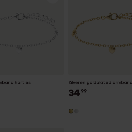
rmband hartjes
Zilveren goldplated armband
34
99