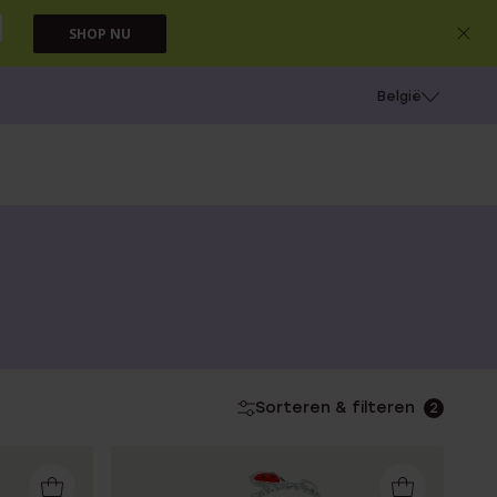
SHOP NU
e
Gaatjes schieten
België
Sorteren & filteren
2