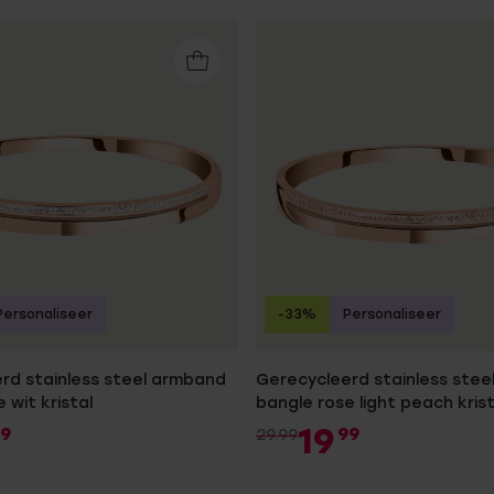
Personaliseer
-33%
Personaliseer
rd stainless steel armband
Gerecycleerd stainless ste
 wit kristal
bangle rose light peach krist
19
9
99
29.99