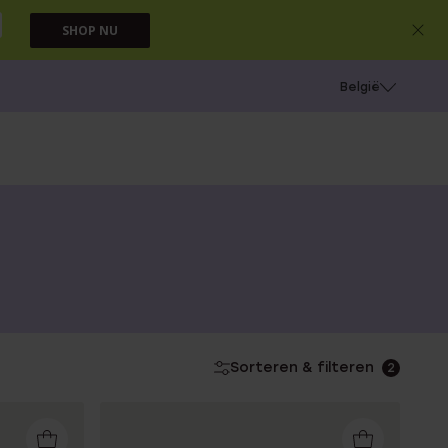
SHOP NU
e
Gaatjes schieten
België
Sorteren & filteren
2