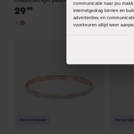
roseplated light peach kristal
communicatie naar jou makkel
29
99
internetgedrag binnen en bu
advertenties en communicatie
voorkeuren altijd weer aanp
Personaliseer
Personali