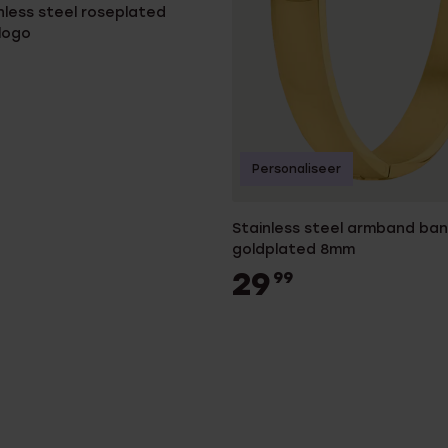
nless steel roseplated
logo
Personaliseer
Stainless steel armband ban
goldplated 8mm
29
99