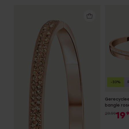
-33%
Gerecyclee
bangle rose
19
9
29.99