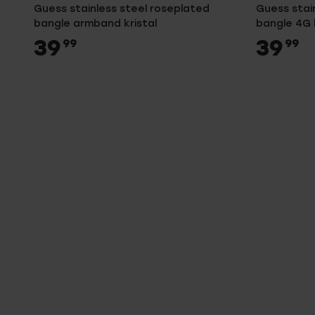
Guess stainless steel roseplated
Guess stai
bangle armband kristal
bangle 4G 
39
39
99
99