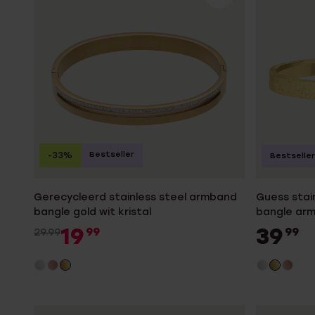
Gepersonaliseerde
Disney
juwelen
K3
Enkelbandjes
Accessoires
Bestseller
-33%
Bestseller
Gerecycleerd stainless steel armband
Guess stai
bangle gold wit kristal
bangle ar
19
39
99
99
29.99