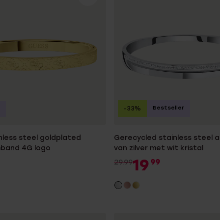
Bestseller
-33%
nless steel goldplated
Gerecycled stainless steel
mband 4G logo
van zilver met wit kristal
19
99
29.99