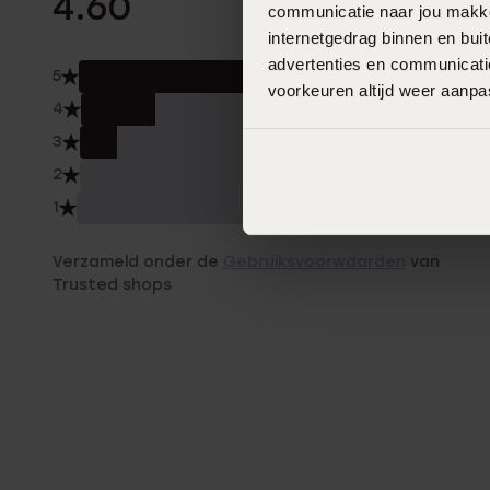
4.60
communicatie naar jou makkel
internetgedrag binnen en bu
advertenties en communicatie
5
70.
voorkeuren altijd weer aanp
4
20.
3
10.0
2
0.0
1
0.0
Verzameld onder de
Gebruiksvoorwaarden
van
Trusted shops