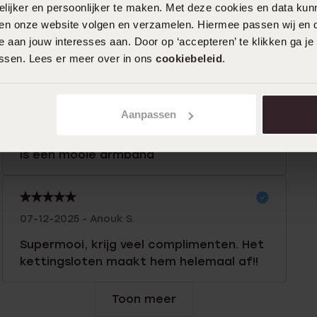
ijker en persoonlijker te maken. Met deze cookies en data kunn
iten onze website volgen en verzamelen. Hiermee passen wij en 
 aan jouw interesses aan. Door op ‘accepteren’ te klikken ga je
0%
10-03-2026 - Karin J.
assen. Lees er meer over in ons
cookiebeleid
.
0%
%
%
Aanpassen
22-02-2026 - Tirza S.
%
Is een mooie armband
07-12-2025 - Anouk S.
Supermooi, krijg veel complimenten. Het
kettingsloten maakt hem helemaal af!!
Toon meer