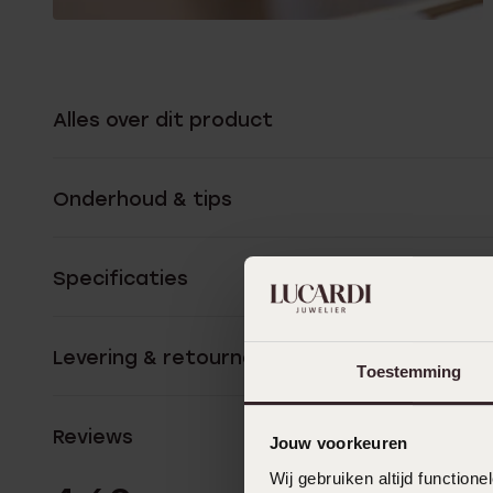
Alles over dit product
Onderhoud & tips
Specificaties
Levering & retourneren
Toestemming
Reviews
Jouw voorkeuren
Wij gebruiken altijd functio
10 Beoordelinge