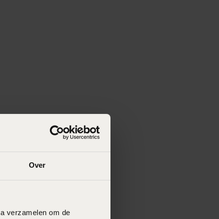
Over
data verzamelen om de