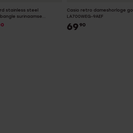
d stainless steel
Casio retro dameshorloge go
 bangle surinaamse
LA700WEG-9AEF
pper
69
00
90