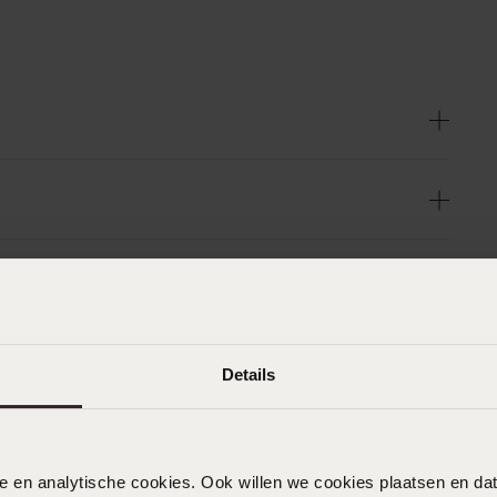
Details
nele en analytische cookies. Ook willen we cookies plaatsen en 
n
Filter