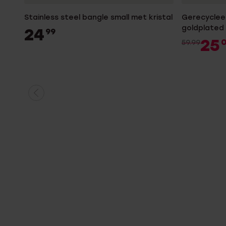
Stainless steel bangle small met kristal
Gerecycleer
goldplated
24
99
mattenklo
25
59.99