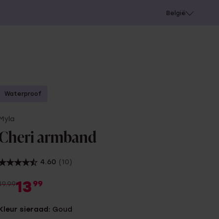
e
Gaatjes schieten
België
Waterproof
Myla
Cheri armband
4.60
(10)
13
99
19.99
Kleur sieraad:
Goud