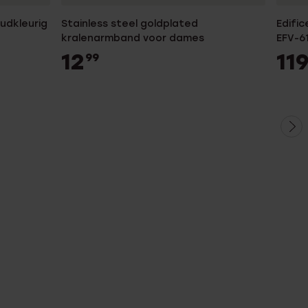
udkleurig
Stainless steel goldplated
Edific
kralenarmband voor dames
EFV-6
12
11
99