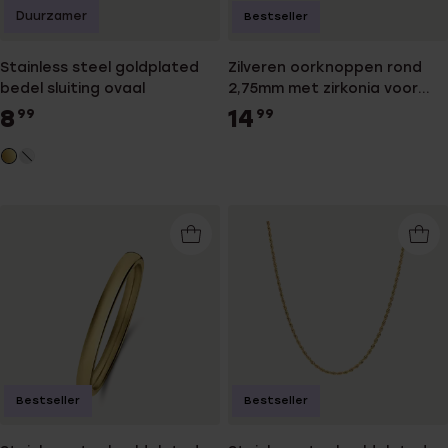
Duurzamer
Bestseller
Stainless steel goldplated
Zilveren oorknoppen rond
bedel sluiting ovaal
2,75mm met zirkonia voor
dames
8
14
99
99
Bestseller
Bestseller