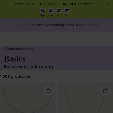
Laatste kans: 1+1 op alle SPECIAL DEALS* Shop nu!
02
20
27
57
Dagen
Uren
Min
Sec
Gratis verzending vanaf €49
You
Campagne
Basics
are
Basics
here:
Basics voor iedere dag
1.003
producten