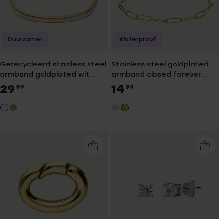
Duurzamer
Waterproof
Gerecycleerd stainless steel
Stainless steel goldplated
armband goldplated wit
armband closed forever
kristal
4mm
29
14
99
99