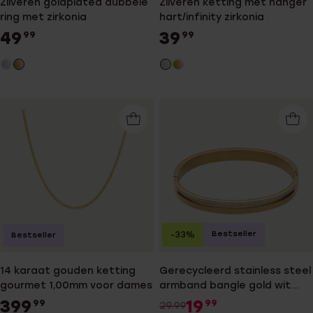
Zilveren goldplated dubbele
Zilveren ketting met hanger
ring met zirkonia
hart/infinity zirkonia
49
39
99
99
Bestseller
-33%
Bestseller
14 karaat gouden ketting
Gerecycleerd stainless steel
gourmet 1,00mm voor dames
armband bangle gold wit
kristal
399
19
99
99
29.99