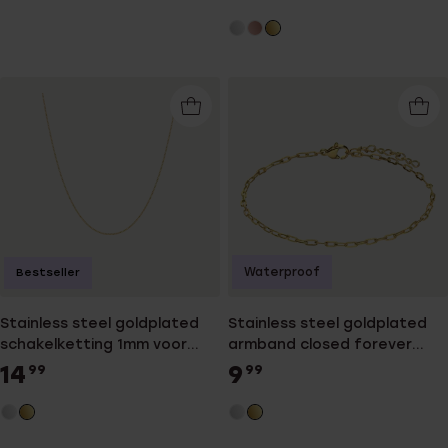
Waterproof
Bestseller
Stainless steel goldplated
Stainless steel goldplated
schakelketting 1mm voor
armband closed forever
dames
2mm
14
9
99
99