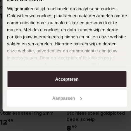
Stainless steel goldplated
Zilveren goldplated
armband koord 3mm
oorknoppen rond 2,75mm
Wij gebruiken altijd functionele en analytische cookies.
met zirkonia voor dames
14
19
99
99
Ook willen we cookies plaatsen en data verzamelen om de
communicatie naar jou makkelijker en persoonlijker te
maken. Met deze cookies en data kunnen wij en derde
partijen jouw internetgedrag binnen en buiten onze website
volgen en verzamelen. Hiermee passen wij en derden
onze website, advertenties en communicatie aan jouw
interesses aan. Door op ‘accepteren’ te klikken ga je
hiermee akkoord. Je kunt je voorkeuren altijd weer
aanpassen. Lees er meer over in ons
cookiebeleid
.
Accepteren
Aanpassen
Duurzamer
Bestseller
Stainless steel ring 2mm
Stainless steel goldplated
bedel schelp
12
99
8
99