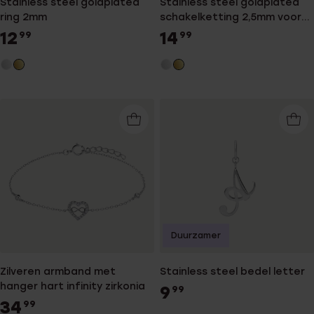
Stainless steel goldplated
Stainless steel goldplated
ring 2mm
schakelketting 2,5mm voor
dames
12
14
99
99
Duurzamer
Zilveren armband met
Stainless steel bedel letter
hanger hart infinity zirkonia
9
99
34
99