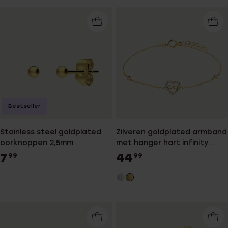
Bestseller
Stainless steel goldplated
Zilveren goldplated armband
oorknoppen 2,5mm
met hanger hart infinity
zirkonia
7
44
99
99