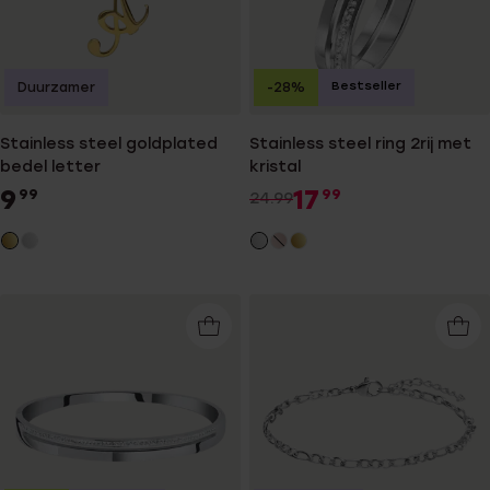
Bestseller
Duurzamer
-28%
Stainless steel goldplated
Stainless steel ring 2rij met
bedel letter
kristal
9
17
99
99
24.99