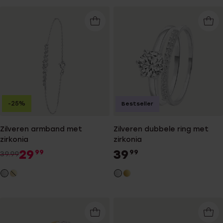
-25%
Bestseller
Zilveren armband met
Zilveren dubbele ring met
zirkonia
zirkonia
29
39
99
99
39.99