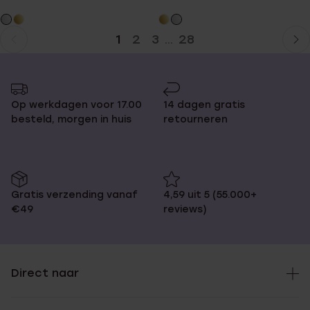
1
2
3
28
...
Huidige
Ga
pagina
naar
pagina
Op werkdagen voor 17.00
14 dagen gratis
besteld, morgen in huis
retourneren
Gratis verzending vanaf
4,59 uit 5 (55.000+
€49
reviews)
Direct naar