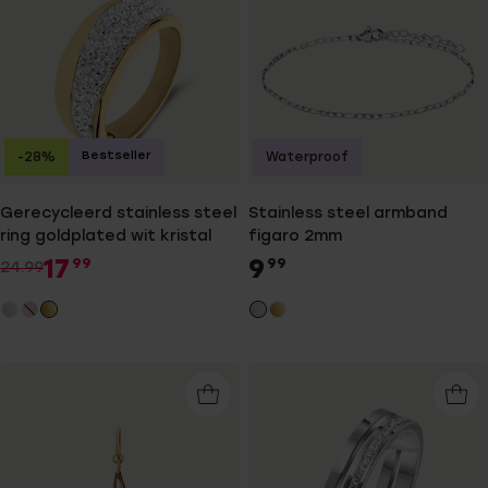
Bestseller
-28%
Waterproof
Gerecycleerd stainless steel
Stainless steel armband
ring goldplated wit kristal
figaro 2mm
17
9
99
99
24.99