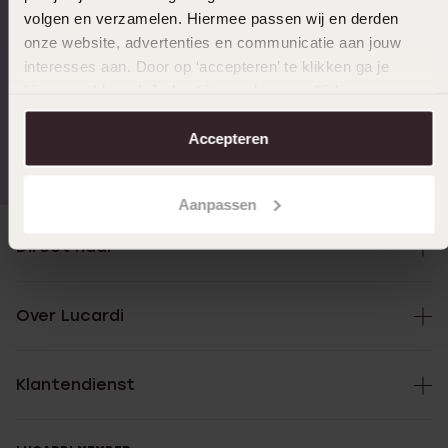
Op werkdagen voor 17.00
14 dagen gratis
volgen en verzamelen. Hiermee passen wij en derden
besteld, morgen in huis
retourneren
onze website, advertenties en communicatie aan jouw
interesses aan. Door op ‘accepteren’ te klikken ga je
hiermee akkoord. Je kunt je voorkeuren altijd weer
aanpassen. Lees er meer over in ons
cookiebeleid
.
Gratis verzending vanaf
4,59 uit 5 (55.000+
Accepteren
€49
reviews)
Aanpassen
Direct naar
Over Lucardi
Klantendienst