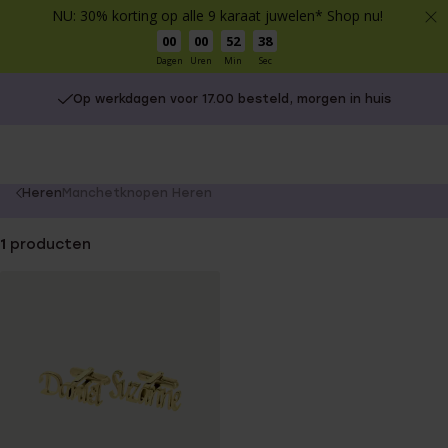
NU: 30% korting op alle 9 karaat juwelen* Shop nu!
00
00
52
38
Dagen
Uren
Min
Sec
Op werkdagen voor 17.00 besteld, morgen in huis
You
Heren
Manchetknopen Heren
are
here:
1
producten