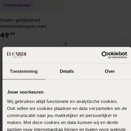
Personaliseer
Stalen goldplated
manchetknopen met
2namen
49
99
1
Huidige
Ga
htmlsitemap.all:
Accessoires
pagina
naar
pagina
Accessoires:
Leren accessoires
|
Stalen accessoires
|
Toestemming
Details
Over
Verlengstukje Zilver
|
Zilveren accessoires
|
Verlengstukje
|
Enkelbandje
|
Leren horlogebanden
|
Accessoires
|
Kinderaccessoires
|
Dames Accessoires
|
Heren accessoires
|
Zonnebrillen
|
Manchetknopen
|
Horlogebanden
|
NULL
|
Jouw voorkeuren
Schrijfwaren
|
Broche
|
Huisdieren halsband met naam
|
GSM
accessoires
|
Accessoires 9 Karaat kopen
|
Bijoux accessoires
|
Wij gebruiken altijd functionele en analytische cookies.
Accessoires 14 Karaat Goud
Meer lezen
Ook willen we cookies plaatsen en data verzamelen om de
communicatie naar jou makkelijker en persoonlijker te
herenAccessoires:
maken. Met deze cookies en data kunnen wij en derde
partijen jouw internetgedrag binnen en buiten onze website