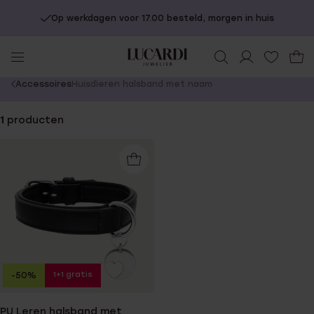
Op werkdagen voor 17.00 besteld, morgen in huis
You
Accessoires
Huisdieren halsband met naam
are
here:
1
producten
1+1 gratis
-50%
PU Leren halsband met