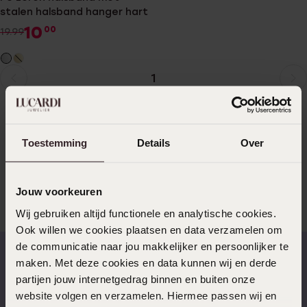
stalen halsband hanger hart
10
00
19.99
1
Huidige
Ga
New in: juwelen voor jouw huisdier! Bij Lucardi verkopen we
pagina
naar
naast de leukste juwelen voor dames, heren en kinderen nu
pagina
ook juwelen voor jouw liefste huisdier. De zwarte halsbanden
hebben een stalen hanger met daarin verschillende schattige
Toestemming
Details
Over
vormen. Zo zijn er hangers met een hartje, pootafdruk of een
botje.
Jouw voorkeuren
Wij gebruiken altijd functionele en analytische cookies.
Gepersonaliseerde halsband
Meer lezen
Ook willen we cookies plaatsen en data verzamelen om
de communicatie naar jou makkelijker en persoonlijker te
maken. Met deze cookies en data kunnen wij en derde
En wat deze halsbanden nóg toffer maakt… Ze zijn te
personaliseren! De stalen hanger kan je aan beide kanten
partijen jouw internetgedrag binnen en buiten onze
Op werkdagen voor 17.00
14 dagen gratis
laten graveren. Zo kan je bijvoorbeeld op de voorkant de naam
website volgen en verzamelen. Hiermee passen wij en
besteld, morgen in huis
retourneren
van je huisdier laten zetten en op de achterkant jouw