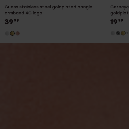
Guess stainless steel goldplated bangle
Gerecycl
armband 4G logo
goldpla
39
19
99
99
+