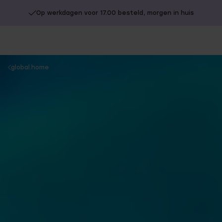
Gratis verzending vanaf €49
You
global.home
are
here: