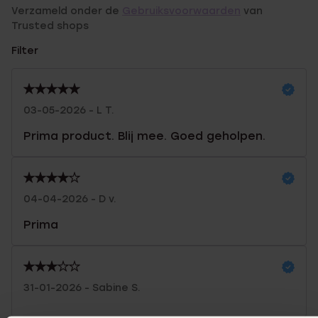
Verzameld onder de
Gebruiksvoorwaarden
van
Trusted shops
Filter
03-05-2026 - L T.
Prima product. Blij mee. Goed geholpen.
04-04-2026 - D v.
Prima
31-01-2026 - Sabine S.