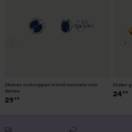
Zilveren oorknoppen kristal montana voor
Stalen g
dames
24
99
29
99