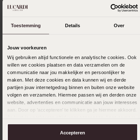
Toon meer
Toestemming
Details
Over
Uitverkocht
Jouw voorkeuren
Ook leuk voor jou
Wij gebruiken altijd functionele en analytische cookies. Ook
willen we cookies plaatsen en data verzamelen om de
communicatie naar jou makkelijker en persoonlijker te
maken. Met deze cookies en data kunnen wij en derde
partijen jouw internetgedrag binnen en buiten onze website
volgen en verzamelen. Hiermee passen wij en derden onze
website, advertenties en communicatie aan jouw interesses
aan. Door op ‘accepteren’ te klikken ga je hiermee akkoord.
Je kunt je voorkeuren altijd weer aanpassen. Lees er meer
over in ons
cookiebeleid
.
Accepteren