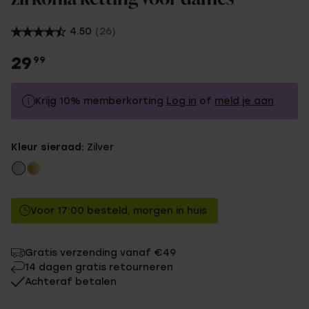
4.50
(26)
29
99
Krijg 10% memberkorting
Log in
of
meld je aan
29.99
Zonder memberkorting
Kleur sieraad:
Zilver
26.99
Met memberkorting
Voor 17:00 besteld, morgen in huis
Gratis verzending vanaf €49
14 dagen gratis retourneren
Achteraf betalen