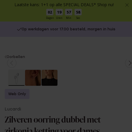
Laatste kans: 1+1 op alle SPECIAL DEALS* Shop nu!
02
19
57
58
Dagen
Uren
Min
Sec
Op werkdagen voor 17.00 besteld, morgen in huis
You
Oorbellen
are
here:
Web Only
Lucardi
Zilveren oorring dubbel met
zirkonia ketting voor dames