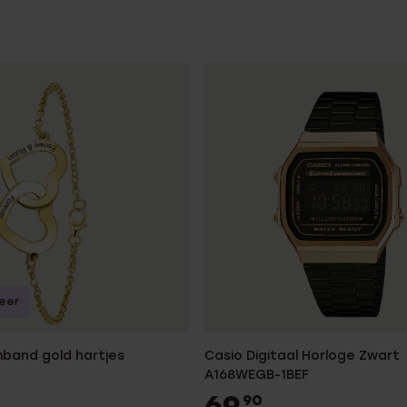
seer
mband gold hartjes
Casio Digitaal Horloge Zwart
A168WEGB-1BEF
69
90