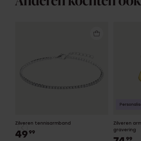
Anderen kochten ook
Personali
Zilveren tennisarmband
Zilveren ar
gravering
49
99
74
99