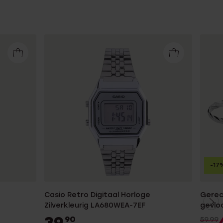
-17
Casio Retro Digitaal Horloge
Gerec
Zilverkleurig LA680WEA-7EF
gevlo
39
90
59.99