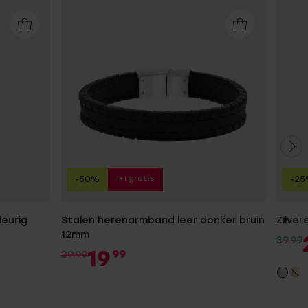
1+1 gratis
-50%
-25
leurig
Stalen herenarmband leer donker bruin
Zilve
12mm
39.99
19
99
39.99