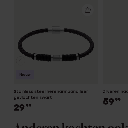
Nieuw
Stainless steel herenarmband leer
Zilveren n
gevlochten zwart
59
99
29
99