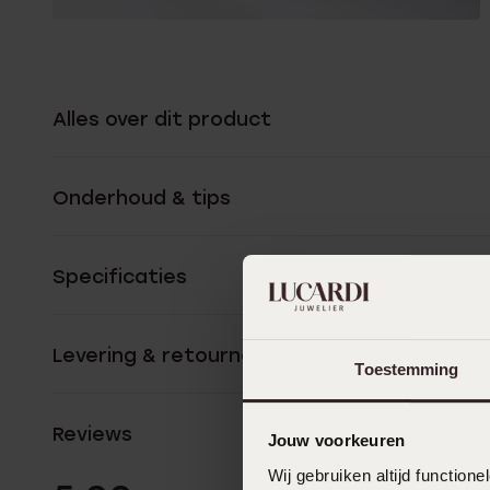
Alles over dit product
Onderhoud & tips
Specificaties
Levering & retourneren
Toestemming
Reviews
Jouw voorkeuren
Wij gebruiken altijd functio
1 Beoordelinge