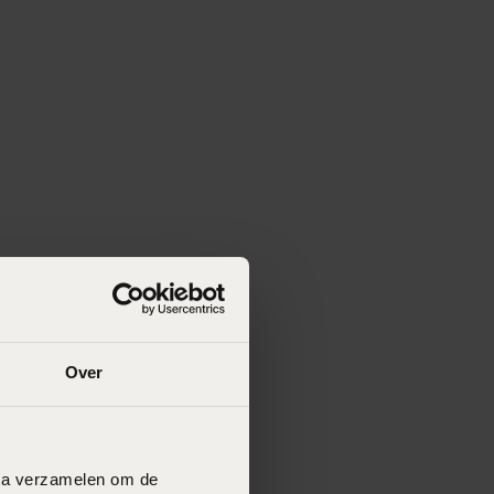
Over
data verzamelen om de