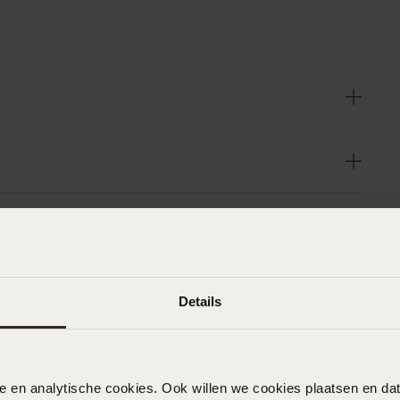
Details
nele en analytische cookies. Ook willen we cookies plaatsen en 
n
Filter