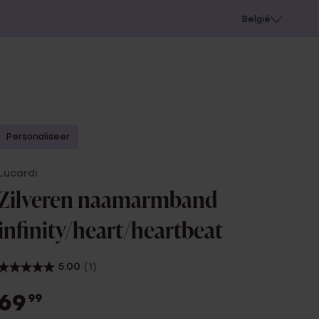
e
Gaatjes schieten
België
Personaliseer
Lucardi
Zilveren naamarmband
infinity/heart/heartbeat
5.00
(1)
69
99