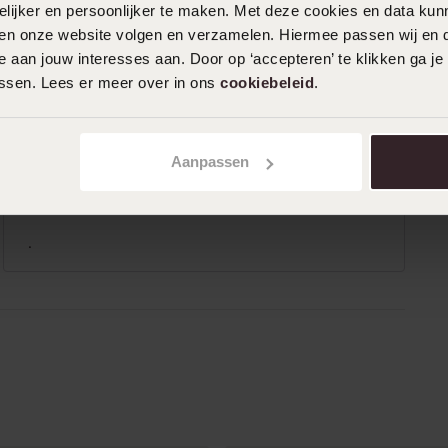
ijker en persoonlijker te maken. Met deze cookies en data kunn
iten onze website volgen en verzamelen. Hiermee passen wij en 
 aan jouw interesses aan. Door op ‘accepteren’ te klikken ga je
0%
11-06-2025 - Shaima A.
assen. Lees er meer over in ons
cookiebeleid
.
%
Perfect!
%
%
Aanpassen
%
01-07-2023 - H D.
.