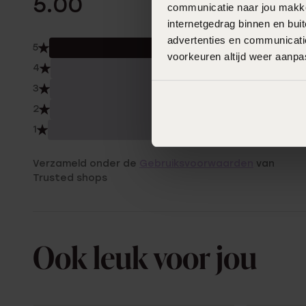
5.00
communicatie naar jou makkel
internetgedrag binnen en bu
advertenties en communicatie
5
100.
voorkeuren altijd weer aanp
4
0.0
3
0.0
2
0.0
1
0.0
Verzameld onder de
Gebruiksvoorwaarden
van
Trusted shops
Ook leuk voor jou