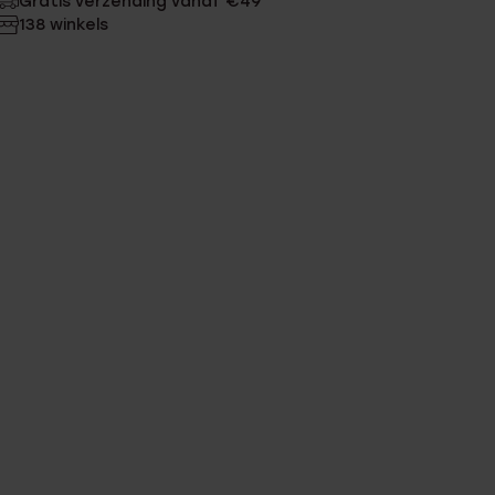
Gratis verzending vanaf €49
138 winkels