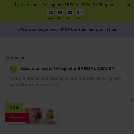
Laatste kans: 1+1 op alle SPECIAL DEALS* Shop nu!
02
01
32
34
Dagen
Uren
Min
Sec
Op werkdagen voor 17.00 besteld, morgen in huis
You
Oorbellen
are
Laatste kans: 1+1 op alle SPECIAL DEALS*
here:
Voeg 2 items toe aan je winkelmandje en krijg het
goedkoopste gratis.
*
-50%
1+1 gratis