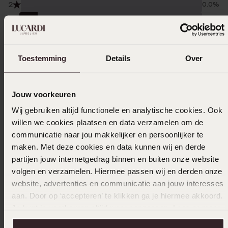
2
0.0%
1
10.0%
Verzameld onder de
Gebruiksvoorwaarden
van
Trusted shops
Toestemming
Details
Over
Filter
Jouw voorkeuren
Wij gebruiken altijd functionele en analytische cookies. Ook
22-10-2025 - Bianca C.
willen we cookies plaatsen en data verzamelen om de
communicatie naar jou makkelijker en persoonlijker te
maken. Met deze cookies en data kunnen wij en derde
partijen jouw internetgedrag binnen en buiten onze website
25-04-2025 - I. Vossebelt
volgen en verzamelen. Hiermee passen wij en derden onze
website, advertenties en communicatie aan jouw interesses
Mijn kleine meid vindt ze prachtig
aan. Door op ‘accepteren’ te klikken ga je hiermee akkoord.
Je kunt je voorkeuren altijd weer aanpassen. Lees er meer
over in ons
cookiebeleid
.